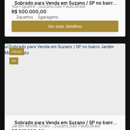
Sobrado para Venda em Suzano / SP no bairro
Vila Figueira
,
Suzano
,
São Paulo
,
Brasil
Vila Figueira
R$
500.000,00
2
2
Sobrado
430
Sobrado para Venda em Suzano / SP no bairro
Jardim Monte Cristo
,
Suzano
,
São Paulo
,
Brasil
Jardim Monte Cristo