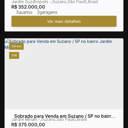
Jardim Suzanópolis
,
Suzano
,
São Paulo
,
Brasil
Jardim Suzanópolis
R$
352.000,00
3
2
Sobrado
1036
Sobrado para Venda em Suzano / SP no bairro
Jardim Míriam
,
Suzano
,
São Paulo
,
Brasil
Jardim Míriam
R$
375.000,00