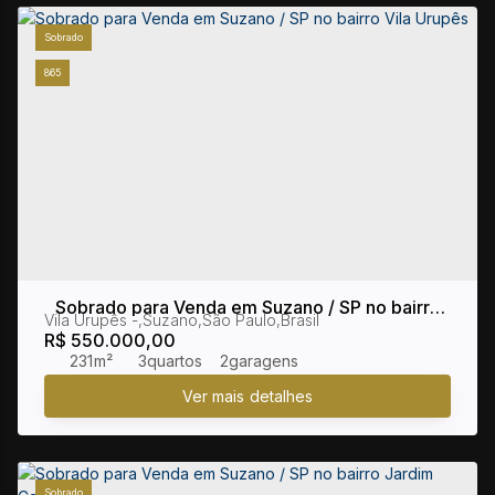
Sobrado
865
Sobrado para Venda em Suzano / SP no bairro
Vila Urupês
,
Suzano
,
São Paulo
,
Brasil
Vila Urupês
R$
550.000,00
231m²
3
2
Sobrado