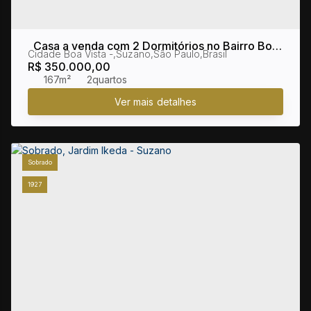
Casa a venda com 2 Dormitórios no Bairro Boa
Cidade Boa Vista
,
Suzano
,
São Paulo
,
Brasil
Vista
R$
350.000,00
167m²
2
Sobrado
1927