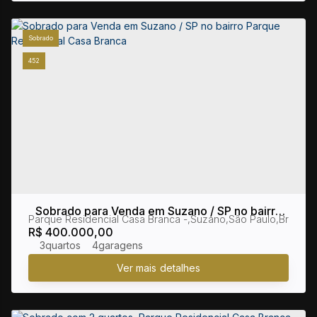
Sobrado
452
Sobrado para Venda em Suzano / SP no bairro
Parque Residencial Casa Branca
,
Suzano
,
São Paulo
,
Brasil
Parque Residencial Casa Branca
R$
400.000,00
3
4