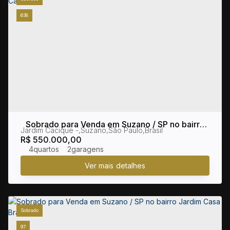
638
Sobrado para Venda em Suzano / SP no bairro
Jardim Cacique
,
Suzano
,
São Paulo
,
Brasil
Jardim Cacique
R$
550.000,00
4
2
Sobrado
97