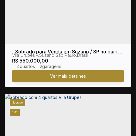
Sobrado para Venda em Suzano / SP no bairro
Vila Urupês
,
Suzano
,
São Paulo
,
Brasil
Vila Urupês
R$
550.000,00
4
2
Sobrado
1511