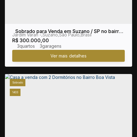
Sobrado para Venda em Suzano / SP no bairro
Jardim Varan
,
Suzano
,
São Paulo
,
Brasil
Jardim Varan
R$
300.000,00
3
3
Sobrado
1403