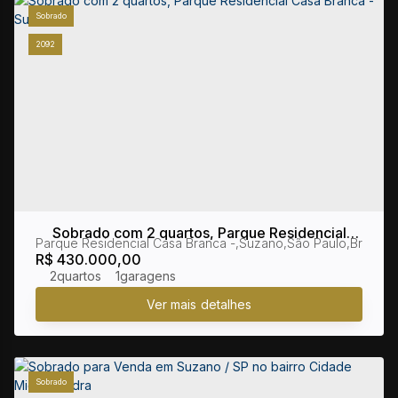
Sobrado
2092
Sobrado com 2 quartos, Parque Residencial
Parque Residencial Casa Branca
,
Suzano
,
São Paulo
,
Brasil
Casa Branca - Suzano
R$
430.000,00
2
1
Sobrado