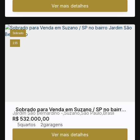
Sobrado
235
Sobrado para Venda em Suzano / SP no bairro
Jardim São Bernardino
,
Suzano
,
São Paulo
,
Brasil
Jardim São Bernardino
R$
532.000,00
5
2