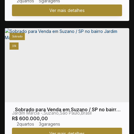
2
5
Sobrado
374
Sobrado para Venda em Suzano / SP no bairro
Jardim Márcia
,
Suzano
,
São Paulo
,
Brasil
Jardim Marcia
R$
600.000,00
2
3