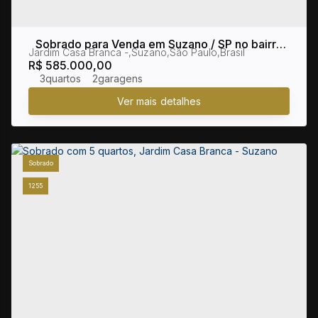
Sobrado para Venda em Suzano / SP no bairro
Jardim Casa Branca
,
Suzano
,
São Paulo
,
Brasil
Jardim Casa Branca
R$
585.000,00
3
2
Sobrado
1255