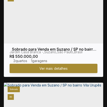
Sobrado para Venda em Suzano / SP no bairro
Jardim Casa Branca
,
Suzano
,
São Paulo
,
Brasil
Jardim Casa Branca
R$
550.000,00
2
1
Sobrado
93