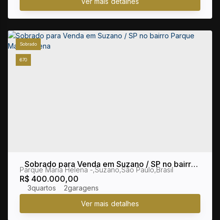
Sobrado
670
Sobrado para Venda em Suzano / SP no bairro
Parque Maria Helena
,
Suzano
,
São Paulo
,
Brasil
Parque Maria Helena
R$
400.000,00
3
2