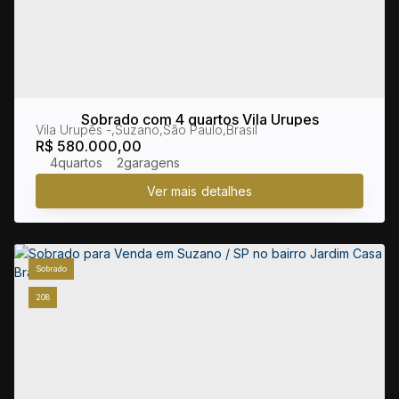
Sobrado com 4 quartos Vila Urupes
Vila Urupês
,
Suzano
,
São Paulo
,
Brasil
R$
580.000,00
4
2
Sobrado
208