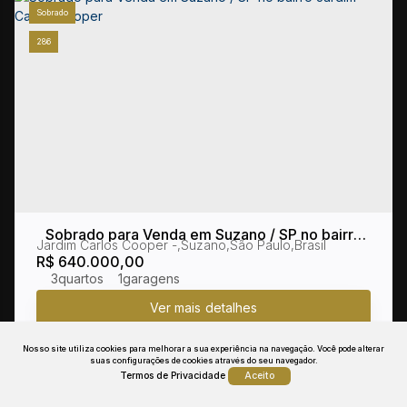
Sobrado
286
Sobrado para Venda em Suzano / SP no bairro
Jardim Carlos Cooper
,
Suzano
,
São Paulo
,
Brasil
Jardim Carlos Cooper
R$
640.000,00
3
1
Nosso site utiliza cookies para melhorar a sua experiência na navegação.
Você pode alterar
suas configurações de cookies através do seu navegador.
Termos de Privacidade
Aceito
Sobrado