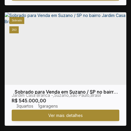
Sobrado
283
Sobrado para Venda em Suzano / SP no bairro
Jardim Casa Branca
,
Suzano
,
São Paulo
,
Brasil
Jardim Casa Branca
R$
545.000,00
3
1