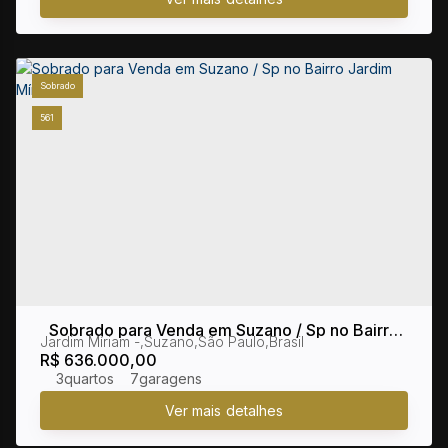
Sobrado
561
Sobrado para Venda em Suzano / Sp no Bairro
Jardim Míriam
,
Suzano
,
São Paulo
,
Brasil
Jardim Míriam
R$
636.000,00
3
7