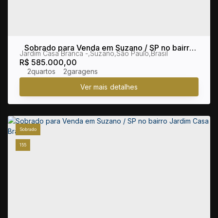
Sobrado para Venda em Suzano / SP no bairro
Jardim Casa Branca
,
Suzano
,
São Paulo
,
Brasil
Jardim Casa Branca
R$
585.000,00
2
2
Sobrado
155