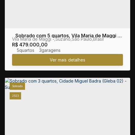
Sobrado com 5 quartos, Vila Maria de Maggi -
Vila Maria de Maggi
,
Suzano
,
São Paulo
,
Brasil
Suzano
R$
479.000,00
5
3
Sobrado
2523