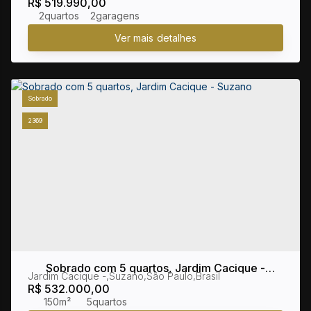
R$
519.990,00
2
2
Sobrado
2369
Sobrado com 5 quartos, Jardim Cacique -
Jardim Cacique
,
Suzano
,
São Paulo
,
Brasil
Suzano
R$
532.000,00
150m²
5