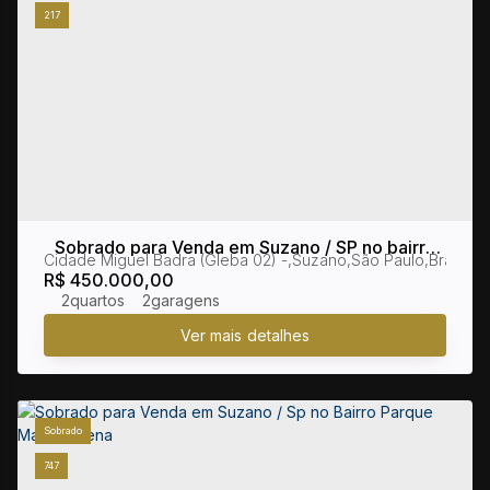
217
Sobrado para Venda em Suzano / SP no bairro
Cidade Miguel Badra (Gleba 02)
,
Suzano
,
São Paulo
,
Brasil
Cidade Miguel Badra
R$
450.000,00
2
2
Sobrado
747