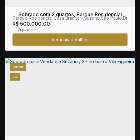
Sobrado com 2 quartos, Parque Residencial
Parque Residencial Casa Branca
,
Suzano
,
São Paulo
,
Brasil
Casa Branca - Suzano
R$
500.000,00
2
Sobrado
239