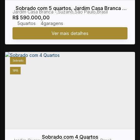
Sobrado com 5 quartos, Jardim Casa Branca -
Jardim Casa Branca
,
Suzano
,
São Paulo
,
Brasil
Suzano
R$
590.000,00
5
4
Sobrado
1918
Sobrado com 4 Quartos