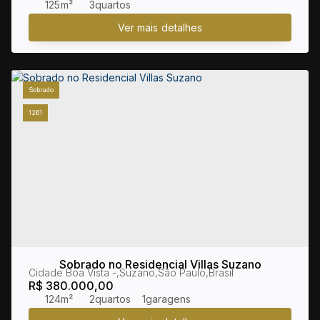
125m²
3
Sobrado
1261
Sobrado no Residencial Villas Suzano
Cidade Boa Vista
,
Suzano
,
São Paulo
,
Brasil
R$
380.000,00
124m²
2
1