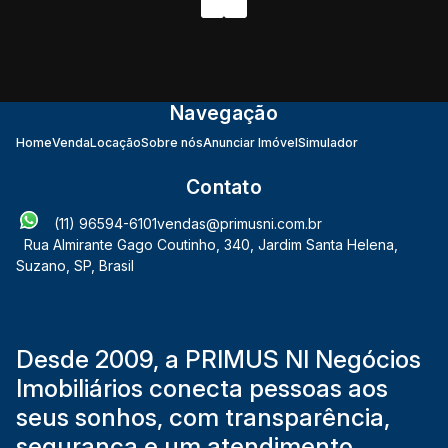
Navegação
Home
Venda
Locação
Sobre nós
Anunciar Imóvel
Simulador
Contato
(11) 96594-6101
vendas@primusni.com.br
Rua Almirante Gago Coutinho
,
340
,
Jardim Santa Helena
,
Suzano
,
SP
,
Brasil
Desde 2009, a PRIMUS NI Negócios
Imobiliários conecta pessoas aos
seus sonhos, com transparência,
segurança e um atendimento