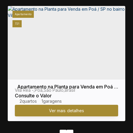
Apartamento
721
Apartamento na Planta para Venda em Poá /
sil
Vila Rea
,
Poá
,
São Paulo
,
Brasil
SP no bairro Vila Rea
Consulte o Valor
2
1