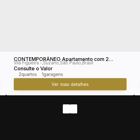
CONTEMPORÂNEO Apartamento com 2
Vila Figueira
,
Suzano
,
São Paulo
,
Brasil
quartos, Vila Figueira - Suzano
Consulte o Valor
2
1