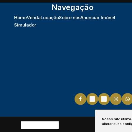
Navegação
Home
Venda
Locação
Sobre nós
Anunciar Imóvel
Simulador
Nosso site utiliz
alterar suas conf