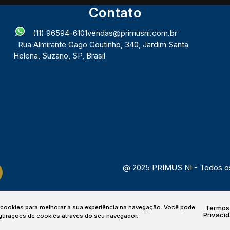
Contato
(11) 96594-6101
vendas@primusni.com.br
Rua Almirante Gago Coutinho
,
340
,
Jardim Santa
Helena
,
Suzano
,
SP
,
Brasil
@ 2025 PRIMUS NI - Todos os
a cookies para melhorar a sua experiência na navegação.
Você pode
Termos
Privaci
igurações de cookies através do seu navegador.