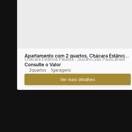
gi
Apartamento com 2 quartos, Chácara Estância
Brasil
Chácara Estância Paulista
,
Suzano
,
São Paulo
,
Brasil
Paulista - Suzano
Consulte o Valor
2
1