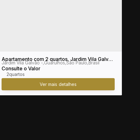
Apartamento com 2 quartos, Jardim Vila Galvão
Apar
Jardim Vila Galvão
,
Guarulhos
,
São Paulo
,
Brasil
Jard
- Guarulhos
- Mo
Consulte o Valor
Cons
2
2 