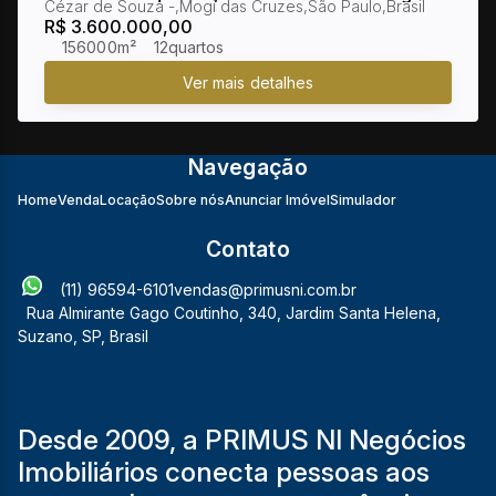
Cézar de Souza
,
Mogi das Cruzes
,
São Paulo
,
Brasil
Cruzes
R$
3.600.000,00
156000m²
12
Navegação
Home
Venda
Locação
Sobre nós
Anunciar Imóvel
Simulador
Contato
(11) 96594-6101
vendas@primusni.com.br
Rua Almirante Gago Coutinho
,
340
,
Jardim Santa Helena
,
Suzano
,
SP
,
Brasil
Desde 2009, a PRIMUS NI Negócios
Imobiliários conecta pessoas aos