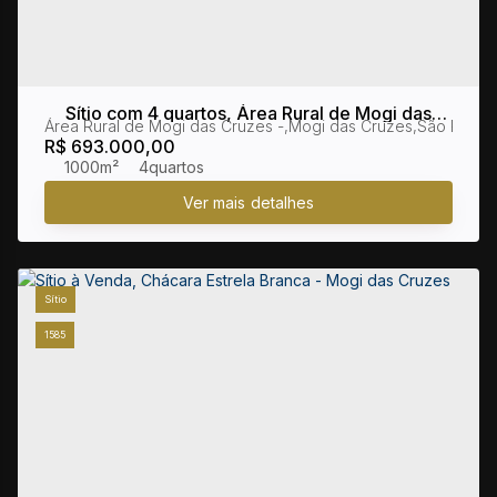
Sítio com 4 quartos, Área Rural de Mogi das
Área Rural de Mogi das Cruzes
,
Mogi das Cruzes
,
São Paulo
,
Cruzes - Mogi das Cruzes
R$
693.000,00
1000m²
4
Sítio
1585