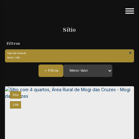
Sítio
Tipo de Imóvel:
Rural » Sítio
Sítio
2318