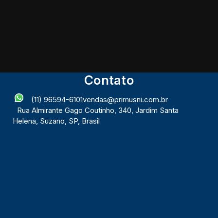
Contato
(11) 96594-6101
vendas@primusni.com.br
Rua Almirante Gago Coutinho
,
340
,
Jardim Santa
Helena
,
Suzano
,
SP
,
Brasil