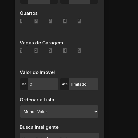
Jardim Lincoln (1)
Jardim Marcato (1)
Quartos
Jardim Pompéia (1)
1
2
3
4
5
Jardim Quaresmeira II (3)
Jardim Santa Inês (1)
Jardim São Bernardino (1)
Vagas de Garagem
Jardim Saúde (2)
1
2
3
4
5
Parque Residencial Casa Branca (2)
Parque Residencial Samambaia (1)
Parque Santa Rosa (1)
Valor do Imóvel
Sítio São José (1)
De
Até
Vila Amorim (2)
Mogi das Cruzes (28)
Ordenar a Lista
Centro (2)
Cézar de Souza (4)
Cocuera (1)
Conjunto Residencial Santo Ângelo (1)
Busca Inteligente
Jardim Santos Dumont III (1)