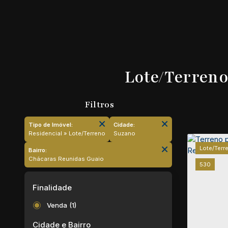
Lote/Terreno
Tipo de Imóvel:
Cidade:
Residencial » Lote/Terreno
Suzano
Lote/Terr
Bairro:
Chácaras Reunidas Guaio
530
Finalidade
Venda (1)
Cidade e Bairro