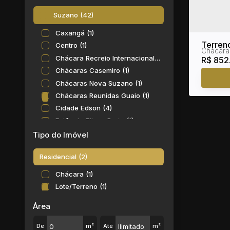
Suzano (42)
Caxangá (1)
Terreno
Centro (1)
Chácara
Chácar
Chácara Recreio Internacional (1)
R$
852
Chácaras Casemiro (1)
Chácaras Nova Suzano (1)
Chácaras Reunidas Guaio (1)
Cidade Edson (4)
Estância Tijuco Preto (1)
Fazenda Aya (1)
Tipo do Imóvel
Jardim Altos de Suzano (1)
Residencial (2)
Jardim Anzai (1)
Jardim Casa Branca (5)
Chácara (1)
Jardim das Flores (3)
Lote/Terreno (1)
Jardim dos Ipês (1)
Área
Jardim Graziela (1)
Jardim Ikeda (1)
De
m²
Até
m²