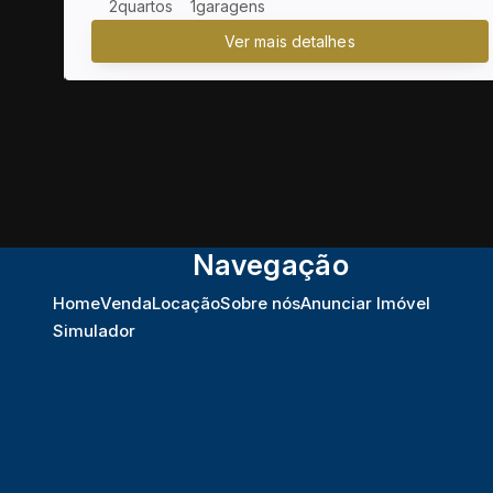
2
1
Navegação
Home
Venda
Locação
Sobre nós
Anunciar Imóvel
Simulador