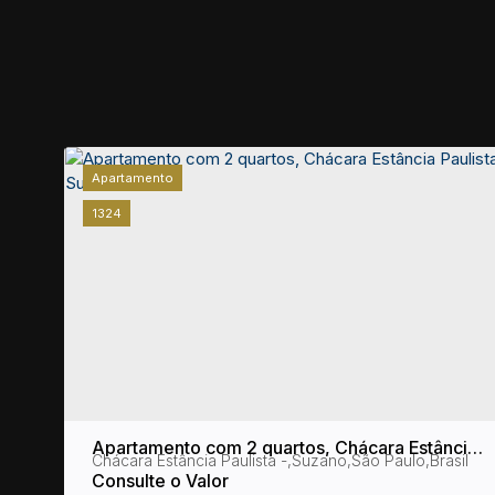
Apartamento
1324
gi
Apartamento com 2 quartos, Chácara Estância
Brasil
Chácara Estância Paulista
,
Suzano
,
São Paulo
,
Brasil
Paulista - Suzano
Consulte o Valor