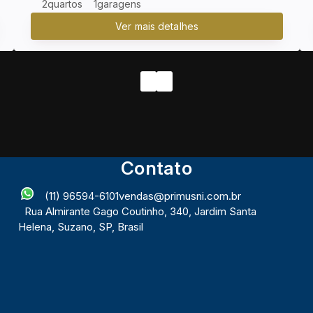
2
1
Contato
(11) 96594-6101
vendas@primusni.com.br
Rua Almirante Gago Coutinho
,
340
,
Jardim Santa
Helena
,
Suzano
,
SP
,
Brasil