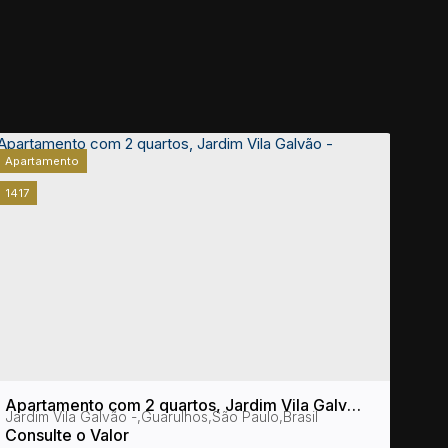
Apartamento
Apar
1417
1423
Apartamento com 2 quartos, Jardim Vila Galvão
Apar
Jardim Vila Galvão
,
Guarulhos
,
São Paulo
,
Brasil
Jard
- Guarulhos
- Mo
Consulte o Valor
Cons