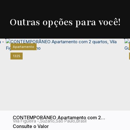
Outras opções para você!
Apartamento
1325
CONTEMPORÂNEO Apartamento com 2
Vila Figueira
,
Suzano
,
São Paulo
,
Brasil
quartos, Vila Figueira - Suzano
Consulte o Valor