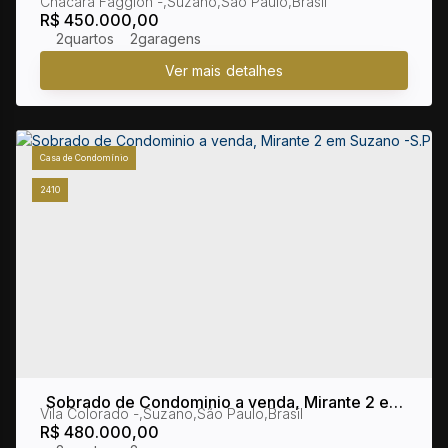
Chácara Faggion
,
Suzano
,
São Paulo
,
Brasil
R$
450.000,00
2
2
Casa de Condomínio
2410
Sobrado de Condominio a venda, Mirante 2 em
Vila Colorado
,
Suzano
,
São Paulo
,
Brasil
Suzano -S.P
R$
480.000,00