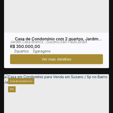
Casa de Condomínio com 2 quartos, Jardim
Jardim Casa Branca
,
Suzano
,
São Paulo
,
Brasil
Casa Branca - Suzano
R$
350.000,00
2
2
Casa de Condomínio
610