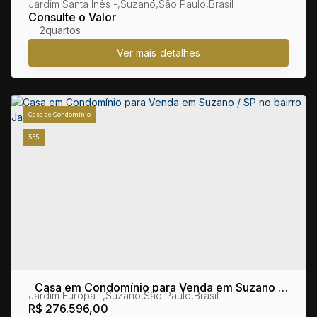
Jardim Santa Inês
,
Suzano
,
São Paulo
,
Brasil
SP no bairro Jardim Santa Inês
Consulte o Valor
2
Casa de Condomínio
555
Casa em Condomínio para Venda em Suzano /
Jardim Europa
,
Suzano
,
São Paulo
,
Brasil
SP no bairro Jardim Europa
R$
276.596,00