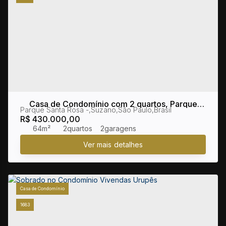
Casa de Condomínio com 2 quartos, Parque
Parque Santa Rosa
,
Suzano
,
São Paulo
,
Brasil
Santa Rosa - Suzano
R$
430.000,00
64m²
2
2
Casa de Condomínio
1683