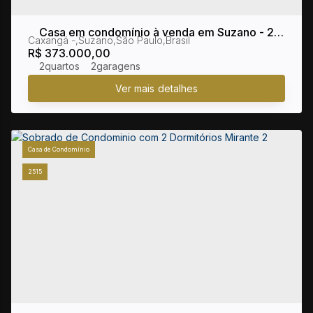
Casa em condomínio à venda em Suzano - 2
Caxangá
,
Suzano
,
São Paulo
,
Brasil
dormitórios, 1 banheiro, 2 vagas, Construído:
R$
373.000,00
64,00 m²
2
2
Casa de Condomínio
2515