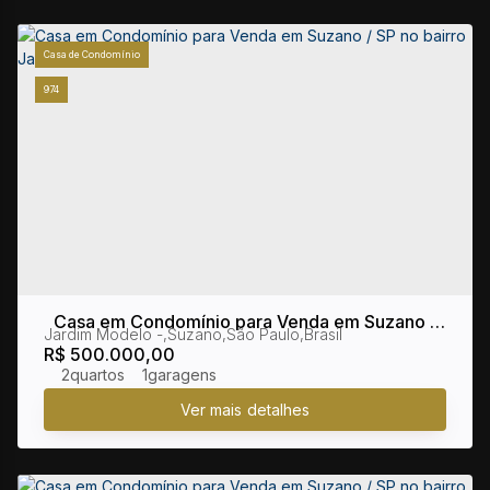
Casa de Condomínio
974
Casa em Condomínio para Venda em Suzano /
Jardim Modelo
,
Suzano
,
São Paulo
,
Brasil
SP no bairro Jardim Modelo
R$
500.000,00
2
1