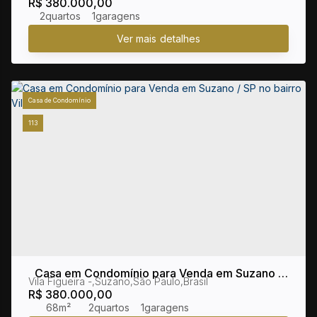
R$
380.000,00
2
1
Casa de Condomínio
113
Casa em Condomínio para Venda em Suzano /
Vila Figueira
,
Suzano
,
São Paulo
,
Brasil
SP no bairro Vila Figueira
R$
380.000,00
68m²
2
1