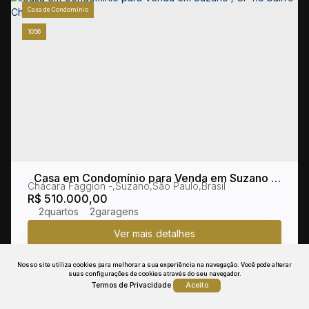
Casa de Condomínio
1056
Casa em Condomínio para Venda em Suzano /
Chácara Faggion
,
Suzano
,
São Paulo
,
Brasil
SP no bairro Chácara Faggion
R$
510.000,00
2
2
Nosso site utiliza cookies para melhorar a sua experiência na navegação.
Você pode alterar
suas configurações de cookies através do seu navegador.
Termos de Privacidade
Aceito
Casa de Condomínio