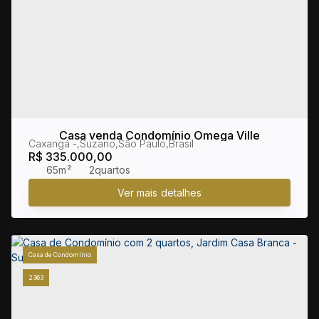
Casa venda Condomínio Omega Ville
Caxangá
,
Suzano
,
São Paulo
,
Brasil
R$
335.000,00
65m²
2
Casa de Condomínio
2363