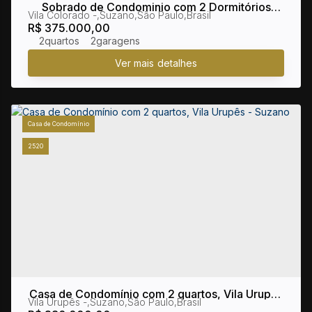
Sobrado de Condominio com 2 Dormitórios
Vila Colorado
,
Suzano
,
São Paulo
,
Brasil
Mirante 2
R$
375.000,00
2
2
Casa de Condomínio
2520
Casa de Condomínio com 2 quartos, Vila Urupês
Vila Urupês
,
Suzano
,
São Paulo
,
Brasil
- Suzano