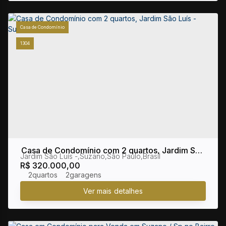
Casa de Condomínio
1304
Casa de Condomínio com 2 quartos, Jardim São
Jardim São Luís
,
Suzano
,
São Paulo
,
Brasil
Luís - Suzano
R$
320.000,00
2
2