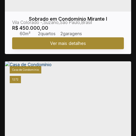
Sobrado em Condomínio Mirante I
Vila Colorado
,
Suzano
,
São Paulo
,
Brasil
R$
450.000,00
60m²
2
2
Casa de Condomínio
1272