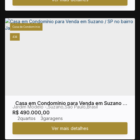
Casa de Condomínio
434
Casa em Condomínio para Venda em Suzano /
Jardim Modelo
,
Suzano
,
São Paulo
,
Brasil
SP no bairro Jardim Modelo
R$
490.000,00
2
3