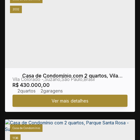
2032
Casa de Condomínio com 2 quartos, Vila
Vila Colorado
,
Suzano
,
São Paulo
,
Brasil
Colorado - Suzano
R$
430.000,00
2
2
Casa de Condomínio
1136