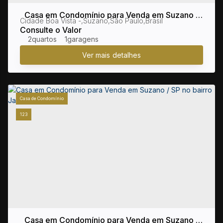
Casa em Condomínio para Venda em Suzano /
Cidade Boa Vista
,
Suzano
,
São Paulo
,
Brasil
SP no bairro Cidade Boa Vista
Consulte o Valor
2
1
Casa de Condomínio
123
Casa em Condomínio para Venda em Suzano /