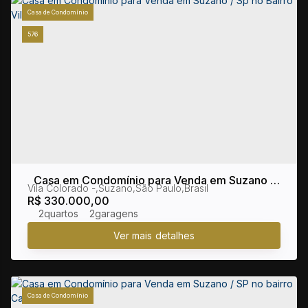
Casa de Condomínio
576
Casa em Condomínio para Venda em Suzano /
Vila Colorado
,
Suzano
,
São Paulo
,
Brasil
Sp no Bairro Vila Colorado
R$
330.000,00
2
2
Casa de Condomínio