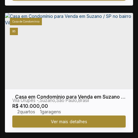
Casa de Condomínio
95
Casa em Condomínio para Venda em Suzano /
Vila Urupês
,
Suzano
,
São Paulo
,
Brasil
SP no bairro Vila Urupês
R$
410.000,00
2
1