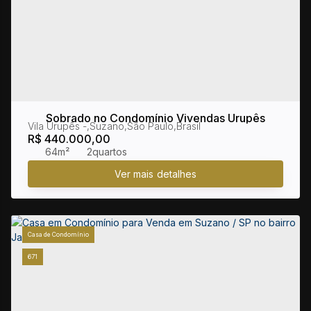
Sobrado no Condomínio Vivendas Urupês
Vila Urupês
,
Suzano
,
São Paulo
,
Brasil
R$
440.000,00
64m²
2
Casa de Condomínio
671