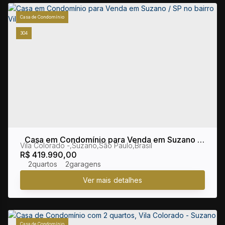
Casa de Condomínio
304
Casa em Condomínio para Venda em Suzano /
Vila Colorado
,
Suzano
,
São Paulo
,
Brasil
SP no bairro Vila Colorado
R$
419.990,00
2
2
Casa de Condomínio