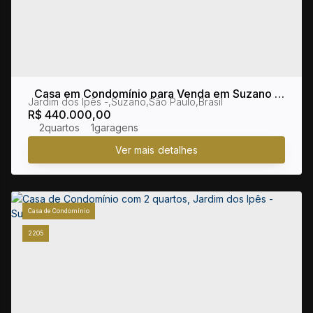
Casa em Condomínio para Venda em Suzano /
Jardim dos Ipês
,
Suzano
,
São Paulo
,
Brasil
SP no bairro Jardim dos Ipês
R$
440.000,00
2
1
Casa de Condomínio
2205