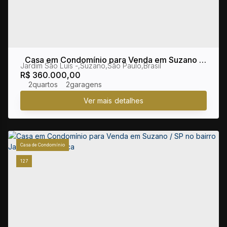
Casa em Condomínio para Venda em Suzano /
Jardim São Luís
,
Suzano
,
São Paulo
,
Brasil
Sp no Bairro Jardim São Luís
R$
360.000,00
2
2
Casa de Condomínio
127