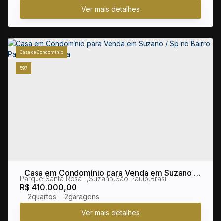
Casa de Condomínio
597
Casa em Condomínio para Venda em Suzano /
Parque Santa Rosa
,
Suzano
,
São Paulo
,
Brasil
Sp no Bairro Parque Santa Rosa
R$
410.000,00
2
2