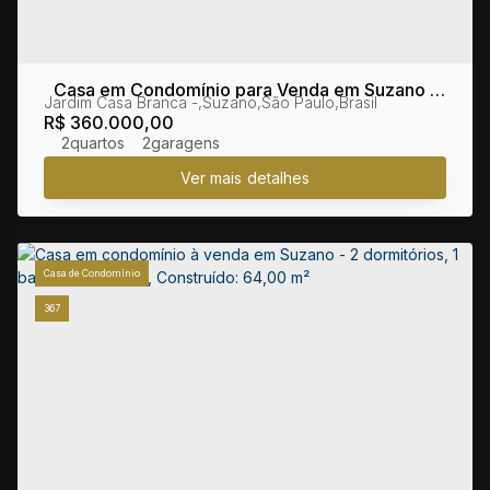
Casa em Condomínio para Venda em Suzano /
Jardim Casa Branca
,
Suzano
,
São Paulo
,
Brasil
SP no bairro Jardim Casa Branca
R$
360.000,00
2
2
Casa de Condomínio
367