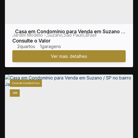
Casa em Condomínio para Venda em Suzano /
Jardim Modelo
,
Suzano
,
São Paulo
,
Brasil
SP no bairro Jardim Modelo
Consulte o Valor
2
1
Casa de Condomínio
269