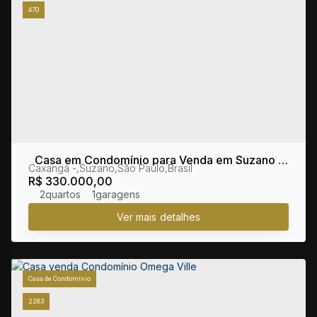
470
Casa em Condomínio para Venda em Suzano /
Caxangá
,
Suzano
,
São Paulo
,
Brasil
SP no bairro Caxanga
R$
330.000,00
2
1
Casa de Condomínio
2283