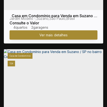
Casa em Condomínio para Venda em Suzano /
Jardim Modelo
,
Suzano
,
São Paulo
,
Brasil
SP no bairro Jardim Modelo
Consulte o Valor
4
2
Casa de Condomínio
124