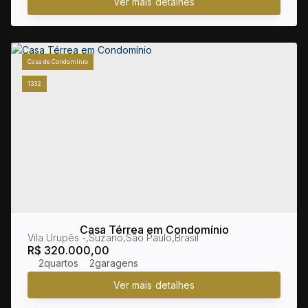
Casa de Condomínio
1332
Casa Térrea em Condomínio
Vila Urupês
,
Suzano
,
São Paulo
,
Brasil
R$
320.000,00
2
2