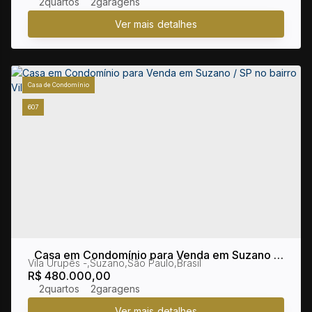
2
2
Casa de Condomínio
607
Casa em Condomínio para Venda em Suzano /
Vila Urupês
,
Suzano
,
São Paulo
,
Brasil
SP no bairro Vila Urupês
R$
480.000,00
2
2