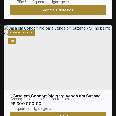
75m²
2
1
Casa de Condomínio
351
Casa em Condomínio para Venda em Suzano /
Caxangá
,
Suzano
,
São Paulo
,
Brasil
SP no bairro Caxanga
R$
300.000,00
2
1