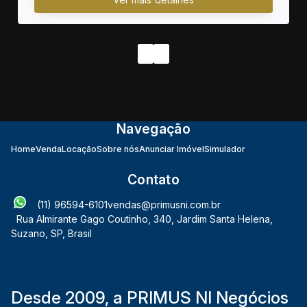
Navegação
Home
Venda
Locação
Sobre nós
Anunciar Imóvel
Simulador
Contato
(11) 96594-6101
vendas@primusni.com.br
Rua Almirante Gago Coutinho
,
340
,
Jardim Santa Helena
,
Suzano
,
SP
,
Brasil
Desde 2009, a PRIMUS NI Negócios