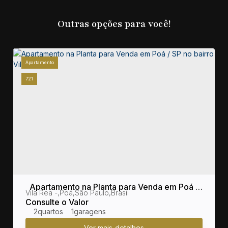
Outras opções para você!
Apartamento
721
Apartamento na Planta para Venda em Poá /
sil
Vila Rea
,
Poá
,
São Paulo
,
Brasil
SP no bairro Vila Rea
Consulte o Valor
2
1