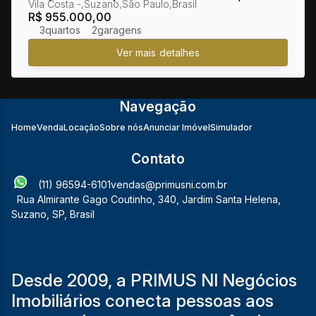
Vila Costa
,
Suzano
,
São Paulo
,
Brasil
bairro Vila Costa
R$
955.000,00
3
2
Navegação
Home
Venda
Locação
Sobre nós
Anunciar Imóvel
Simulador
Contato
(11) 96594-6101
vendas@primusni.com.br
Rua Almirante Gago Coutinho
,
340
,
Jardim Santa Helena
,
Suzano
,
SP
,
Brasil
Desde 2009, a PRIMUS NI Negócios
Imobiliários conecta pessoas aos