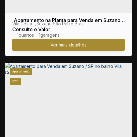
Apartamento na Planta para Venda em Suzano /
Vila Costa
,
Suzano
,
São Paulo
,
Brasil
SP no bairro Vila Costa
Consulte o Valor
1
1
Apartamento
1028