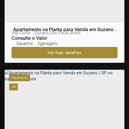
Apartamento na Planta para Venda em Suzano /
Vila Costa
,
Suzano
,
São Paulo
,
Brasil
SP no bairro Vila Costa
Consulte o Valor
3
2
Apartamento
154