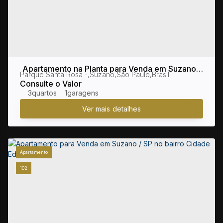
Apartamento na Planta para Venda em Suzano /
Parque Santa Rosa
,
Suzano
,
São Paulo
,
Brasil
SP no bairro Parque Santa Rosa
Consulte o Valor
3
1
Apartamento
102