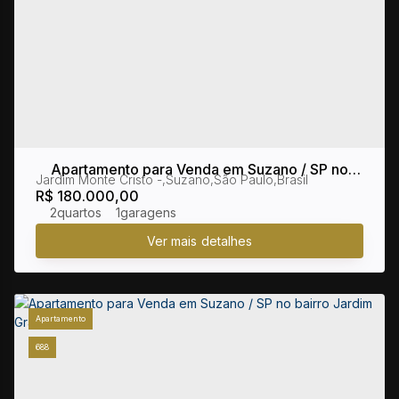
Apartamento para Venda em Suzano / SP no
Jardim Monte Cristo
,
Suzano
,
São Paulo
,
Brasil
bairro Jardim Monte Cristo
R$
180.000,00
2
1
Apartamento
688