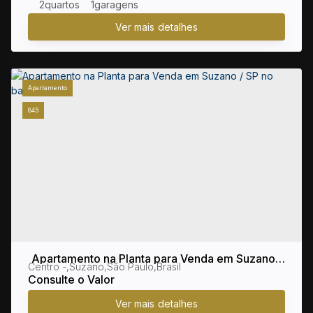
2
1
Apartamento
845
Apartamento na Planta para Venda em Suzano /
Centro
,
Suzano
,
São Paulo
,
Brasil
SP no bairro Centro
Consulte o Valor