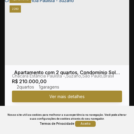
2280
Apartamento com 2 quartos, Condomínio Solar
Chácara Estância Paulista
,
Suzano
,
São Paulo
,
Brasil
dos Montes, Chácara Estância Paulista - Suzano
R$
210.000,00
2
1
Nosso site utiliza cookies para melhorar a sua experiência na navegação.
Você pode alterar
suas configurações de cookies através do seu navegador.
Apartamento
Termos de Privacidade
Aceito
1971