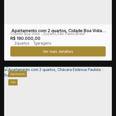
Apartamento com 2 quartos, Cidade Boa Vista -
Cidade Boa Vista
,
Suzano
,
São Paulo
,
Brasil
Suzano
R$
190.000,00
2
1
Apartamento
1524