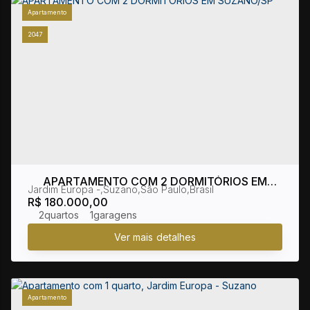
Apartamento
2047
APARTAMENTO COM 2 DORMITÓRIOS EM
Jardim Europa
,
Suzano
,
São Paulo
,
Brasil
SUZANO/SP
R$
180.000,00
2
1
Apartamento