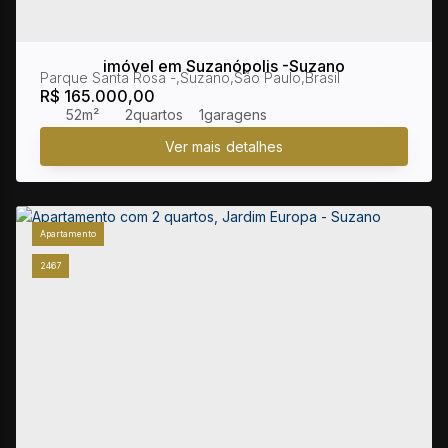
imóvel em Suzanópolis -Suzano
Parque Santa Rosa
,
Suzano
,
São Paulo
,
Brasil
R$
165.000,00
52m²
2
1
Apartamento
2467