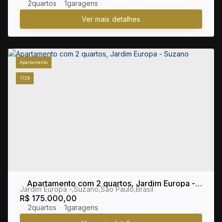
2
1
Apartamento
1729
Apartamento com 2 quartos, Jardim Europa -
Jardim Europa
,
Suzano
,
São Paulo
,
Brasil
Suzano
R$
175.000,00
2
1