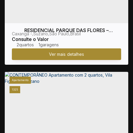
RESIDENCIAL PARQUE DAS FLORES –
Caxangá
,
Suzano
,
São Paulo
,
Brasil
LANÇAMENTO
Consulte o Valor
2
1
Apartamento
1325