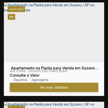
Apartamento
699
Apartamento na Planta para Venda em Suzano /
Vila Costa
,
Suzano
,
São Paulo
,
Brasil
SP no bairro Vila Costa
Consulte o Valor
3
2