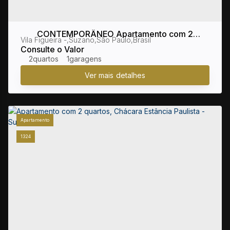
CONTEMPORÂNEO Apartamento com 2
Vila Figueira
,
Suzano
,
São Paulo
,
Brasil
quartos, Vila Figueira - Suzano
Consulte o Valor
2
1
Apartamento
1324