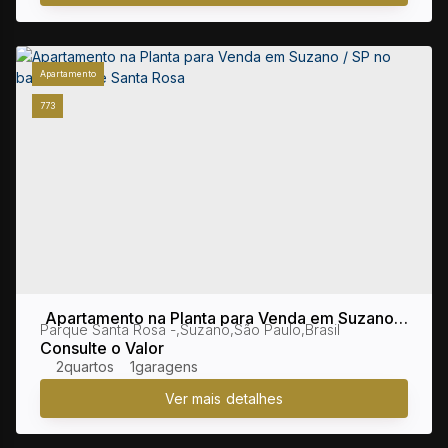
Apartamento
773
Apartamento na Planta para Venda em Suzano /
Parque Santa Rosa
,
Suzano
,
São Paulo
,
Brasil
SP no bairro Parque Santa Rosa
Consulte o Valor
2
1