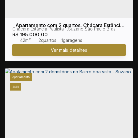
Apartamento com 2 quartos, Chácara Estância
Chácara Estância Paulista
,
Suzano
,
São Paulo
,
Brasil
Paulista - Suzano
R$
195.000,00
42m²
2
1
Apartamento
2485