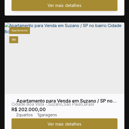
Apartamento
566
Apartamento para Venda em Suzano / SP no
Cidade Boa Vista
,
Suzano
,
São Paulo
,
Brasil
bairro Cidade Boa Vista
R$
202.000,00
2
1