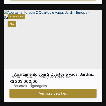
Apartamento
2124
Apartamento com 2 Quartos e vaga, Jardim
Jardim Europa
,
Suzano
,
São Paulo
,
Brasil
Europa - Suzano
R$
203.000,00
2
1