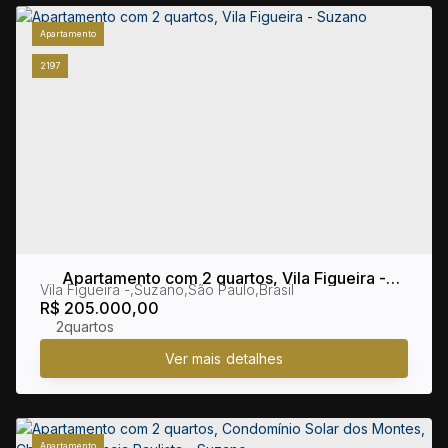
Apartamento
2197
Apartamento com 2 quartos, Vila Figueira -
Vila Figueira
,
Suzano
,
São Paulo
,
Brasil
Suzano
R$
205.000,00
2
Apartamento