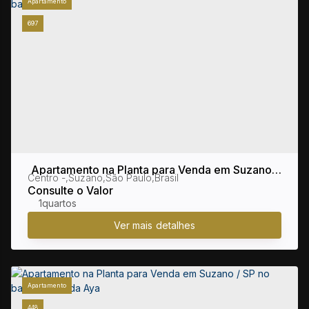
Apartamento
697
Apartamento na Planta para Venda em Suzano /
Centro
,
Suzano
,
São Paulo
,
Brasil
SP no bairro Centro
Consulte o Valor
1
Apartamento
448