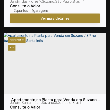
Jardim das Flores
,
Suzano
,
São Paulo
,
Brasil
bairro Parque Santa Rosa
Consulte o Valor
2
1
Apartamento
875
Apartamento na Planta para Venda em Suzano /
Jardim Santa Inês
,
Suzano
,
São Paulo
,
Brasil
SP no bairro Jardim Santa Inês
Consulte o Valor