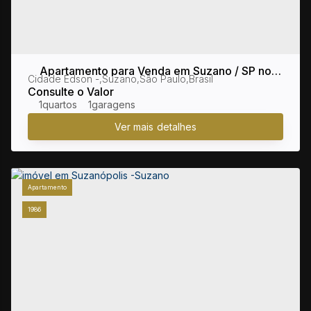
Apartamento para Venda em Suzano / SP no
Cidade Edson
,
Suzano
,
São Paulo
,
Brasil
bairro Cidade Edson
Consulte o Valor
1
1
Apartamento
1986