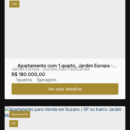
1730
Apartamento com 1 quarto, Jardim Europa -
Jardim Europa
,
Suzano
,
São Paulo
,
Brasil
Suzano
R$
180.000,00
1
1
Apartamento
914