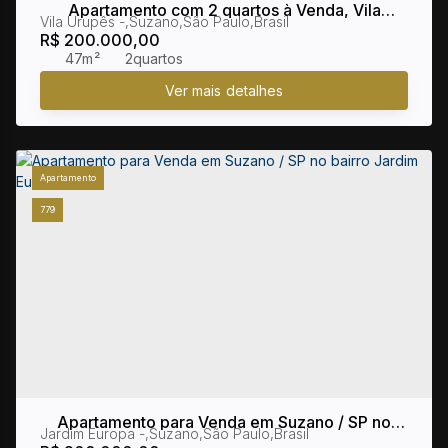
Apartamento com 2 quartos à Venda, Vila
Vila Urupês
,
Suzano
,
São Paulo
,
Brasil
Urupês - Suzano
R$
200.000,00
47m²
2
Apartamento
779
Apartamento para Venda em Suzano / SP no
Jardim Europa
,
Suzano
,
São Paulo
,
Brasil
bairro Jardim Europa