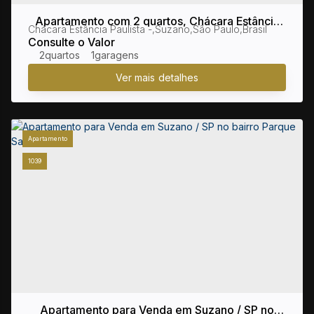
Apartamento com 2 quartos, Chácara Estância
Chácara Estância Paulista
,
Suzano
,
São Paulo
,
Brasil
Paulista - Suzano
Consulte o Valor
2
1
Apartamento
1039
Apartamento para Venda em Suzano / SP no