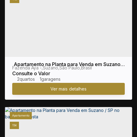
Apartamento na Planta para Venda em Suzano /
Fazenda Aya
,
Suzano
,
São Paulo
,
Brasil
SP no bairro Fazenda Aya
Consulte o Valor
2
1
Apartamento
154