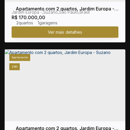
Apartamento com 2 quartos, Jardim Europa -
Jardim Europa
,
Suzano
,
São Paulo
,
Brasil
Suzano
R$
170.000,00
2
1
Apartamento
2160
Apartamento com 2 quartos, Jardim Europa -