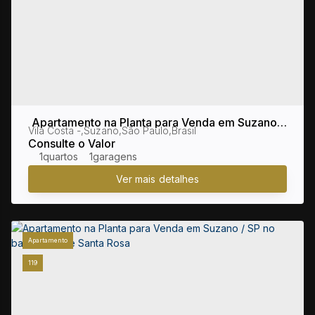
Apartamento na Planta para Venda em Suzano /
Vila Costa
,
Suzano
,
São Paulo
,
Brasil
SP no bairro Vila Costa
Consulte o Valor
1
1
Apartamento
119