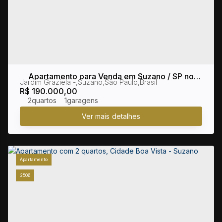
Apartamento para Venda em Suzano / SP no
Jardim Graziela
,
Suzano
,
São Paulo
,
Brasil
bairro Jardim Graziela
R$
190.000,00
2
1
Apartamento
2506