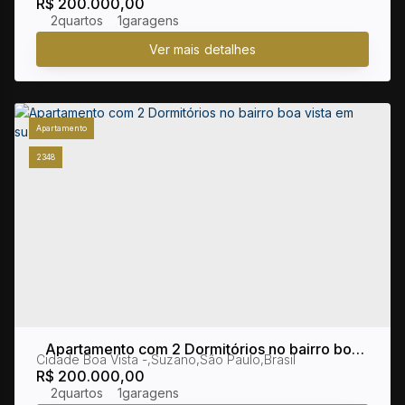
R$
200.000,00
2
1
Apartamento
2348
Apartamento com 2 Dormitórios no bairro boa
Cidade Boa Vista
,
Suzano
,
São Paulo
,
Brasil
vista em suzano
R$
200.000,00
2
1