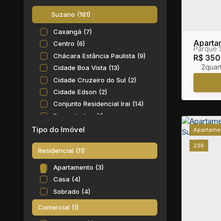
Suzano (181)
Caxangá (7)
Aparta
Centro (6)
Parque 
Parque
Chácara Estância Paulista (9)
R$
350
2
Cidade Boa Vista (13)
Cidade Cruzeiro do Sul (2)
Cidade Edson (2)
Conjunto Residencial Irai (14)
Fazenda Aya (1)
Jardim Cacique (1)
Tipo do Imóvel
Apartame
Jardim Casa Branca (6)
236
Residencial (11)
Jardim Chácara Méa (1)
Jardim das Flores (1)
Apartamento (3)
Jardim Europa (14)
Casa (4)
Jardim Gardênia Azul (1)
Sobrado (4)
Jardim Graziela (1)
Comercial (1)
Jardim Imperador (1)