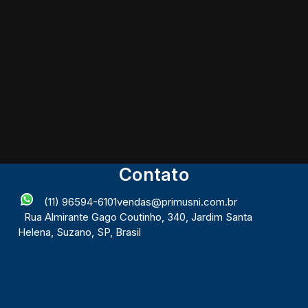
Contato
(11) 96594-6101
vendas@primusni.com.br
Rua Almirante Gago Coutinho
,
340
,
Jardim Santa
Helena
,
Suzano
,
SP
,
Brasil