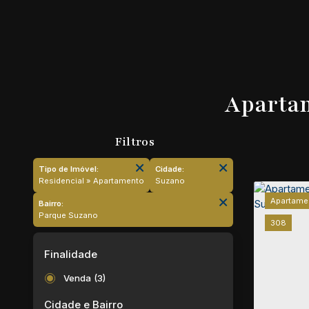
Apartam
Tipo de Imóvel:
Cidade:
Residencial » Apartamento
Suzano
Apartame
Bairro:
Parque Suzano
308
Finalidade
Venda (3)
Cidade e Bairro