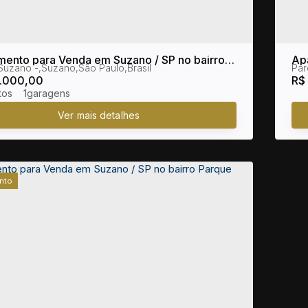
mento para Venda em Suzano / SP no bairro
Ap
Suzano
,
Suzano
,
São Paulo
,
Brasil
Par
 Suzano
Pa
.000,00
R$
1
nto