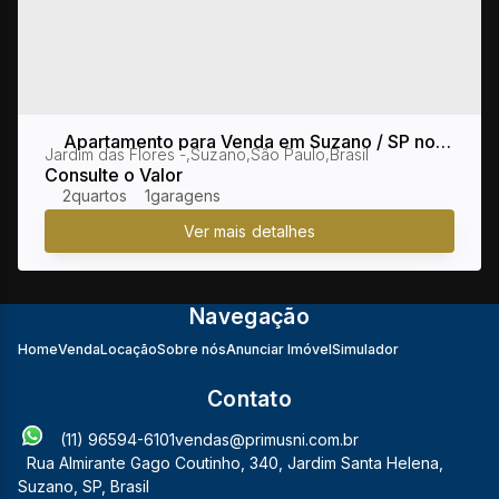
Apartamento para Venda em Suzano / SP no
Jardim das Flores
,
Suzano
,
São Paulo
,
Brasil
bairro Parque Santa Rosa
Consulte o Valor
2
1
Navegação
Home
Venda
Locação
Sobre nós
Anunciar Imóvel
Simulador
Contato
(11) 96594-6101
vendas@primusni.com.br
Rua Almirante Gago Coutinho
,
340
,
Jardim Santa Helena
,
Suzano
,
SP
,
Brasil