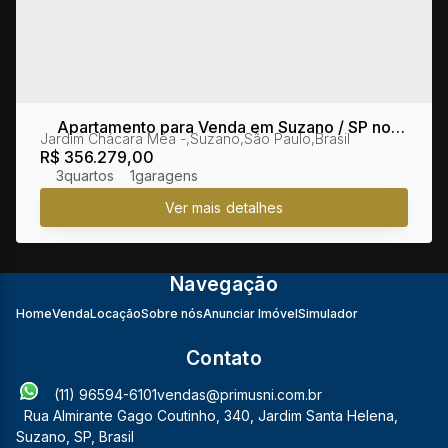
Apartamento para Venda em Suzano / SP no
Jardim Chácara Méa
,
Suzano
,
São Paulo
,
Brasil
bairro Jardim Chácara Méa
R$
356.279,00
3
1
Navegação
Home
Venda
Locação
Sobre nós
Anunciar Imóvel
Simulador
Contato
(11) 96594-6101
vendas@primusni.com.br
Rua Almirante Gago Coutinho
,
340
,
Jardim Santa Helena
,
Suzano
,
SP
,
Brasil