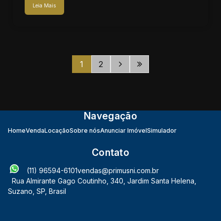
Leia Mais
1
2
Navegação
Home
Venda
Locação
Sobre nós
Anunciar Imóvel
Simulador
Contato
(11) 96594-6101
vendas@primusni.com.br
Rua Almirante Gago Coutinho
,
340
,
Jardim Santa Helena
,
Suzano
,
SP
,
Brasil