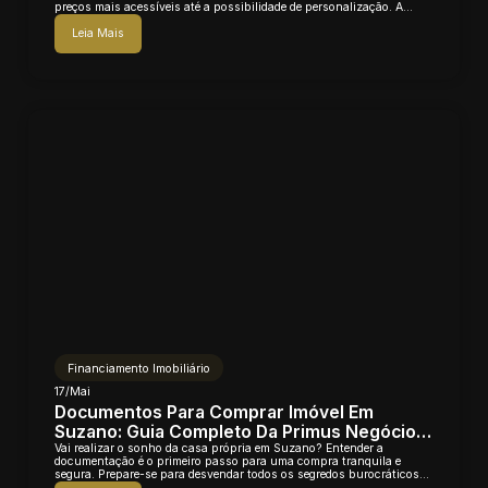
preços mais acessíveis até a possibilidade de personalização. A
Primus Imobiliária é...
Leia Mais
Financiamento Imobiliário
17/Mai
Documentos Para Comprar Imóvel Em
Suzano: Guia Completo Da Primus Negócios
Imobiliários
Vai realizar o sonho da casa própria em Suzano? Entender a
documentação é o primeiro passo para uma compra tranquila e
segura. Prepare-se para desvendar todos os segredos burocráticos
com a ajuda da Primus...