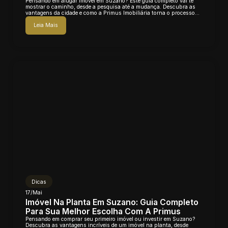
Pensando em alugar imóvel em Suzano? Este guia completo vai te
mostrar o caminho, desde a pesquisa até a mudança. Descubra as
vantagens da cidade e como a Primus Imobiliária torna o processo
fácil e seguro para...
Leia Mais
Dicas
17/Mai
Imóvel Na Planta Em Suzano: Guia Completo
Para Sua Melhor Escolha Com A Primus
Pensando em comprar seu primeiro imóvel ou investir em Suzano?
Descubra as vantagens incríveis de um imóvel na planta, desde