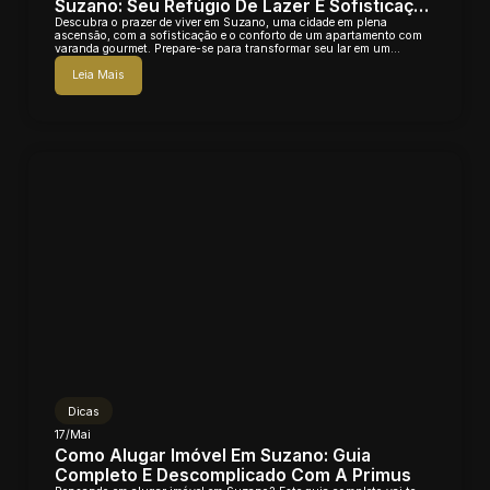
Suzano: Seu Refúgio De Lazer E Sofisticação
Te Espera!
Descubra o prazer de viver em Suzano, uma cidade em plena
ascensão, com a sofisticação e o conforto de um apartamento com
varanda gourmet. Prepare-se para transformar seu lar em um
verdadeiro oásis de lazer e...
Leia Mais
Dicas
17/Mai
Como Alugar Imóvel Em Suzano: Guia
Completo E Descomplicado Com A Primus