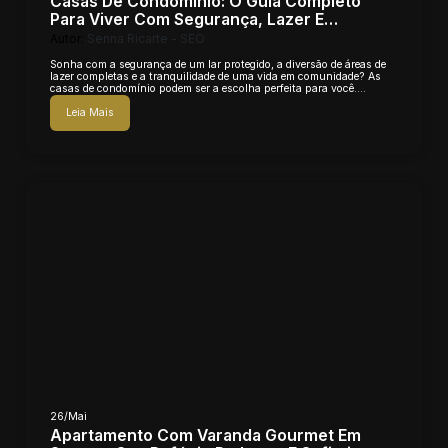
Casas De Condomínio: O Guia Completo
Para Viver Com Segurança, Lazer E
Qualidade De Vida
Autor:
Senna Ricarte - SEO
Sonha com a segurança de um lar protegido, a diversão de áreas de
lazer completas e a tranquilidade de uma vida em comunidade? As
casas de condomínio podem ser a escolha perfeita para você.
Descubra tudo o que...
Leia Mais
26/Mai
Apartamento Com Varanda Gourmet Em