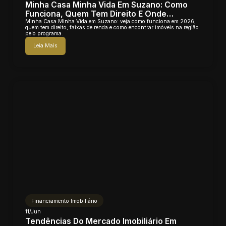
Minha Casa Minha Vida Em Suzano: Como
Funciona, Quem Tem Direito E Onde
Comprar Em 2026
Minha Casa Minha Vida em Suzano: veja como funciona em 2026,
quem tem direito, faixas de renda e como encontrar imóveis na região
pelo programa.
Leia Mais
Financiamento Imobiliário
11/Jun
Tendências Do Mercado Imobiliário Em