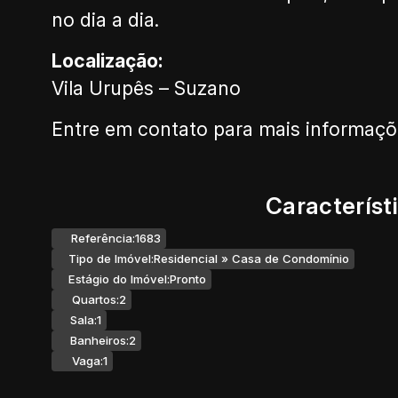
no dia a dia.
Localização:
Vila Urupês – Suzano
Entre em contato para mais informaçõe
Característ
Referência:
1683
Tipo de Imóvel:
Residencial
»
Casa de Condomínio
Estágio do Imóvel:
Pronto
Quartos:
2
Sala:
1
Banheiros:
2
Vaga:
1