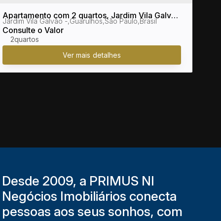
Apartamento com 2 quartos, Jardim Vila Galvão
Apar
Jardim Vila Galvão
,
Guarulhos
,
São Paulo
,
Brasil
Jard
- Guarulhos
- Mo
Consulte o Valor
Cons
2
2 
Desde 2009, a PRIMUS NI
Negócios Imobiliários conecta
pessoas aos seus sonhos, com