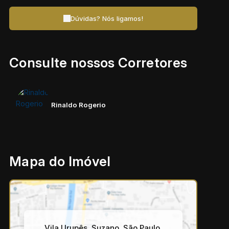
Dúvidas? Nós ligamos!
Consulte nossos Corretores
Rinaldo Rogerio
Mapa do Imóvel
Vila Urupês
,
Suzano
,
São Paulo
,