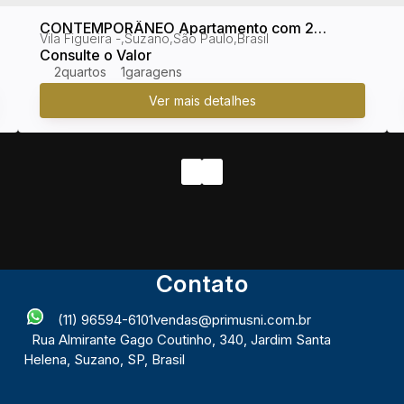
CONTEMPORÂNEO Apartamento com 2
Vila Figueira
,
Suzano
,
São Paulo
,
Brasil
quartos, Vila Figueira - Suzano
Consulte o Valor
2
1
Contato
(11) 96594-6101
vendas@primusni.com.br
Rua Almirante Gago Coutinho
,
340
,
Jardim Santa
Helena
,
Suzano
,
SP
,
Brasil