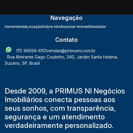
Navegação
Home
Venda
Locação
Sobre nós
Anunciar Imóvel
Simulador
Contato
(11) 96594-6101
vendas@primusni.com.br
Rua Almirante Gago Coutinho
,
340
,
Jardim Santa Helena
,
Suzano
,
SP
,
Brasil
Desde 2009, a PRIMUS NI Negócios
Imobiliários conecta pessoas aos
seus sonhos, com transparência,
segurança e um atendimento
verdadeiramente personalizado.