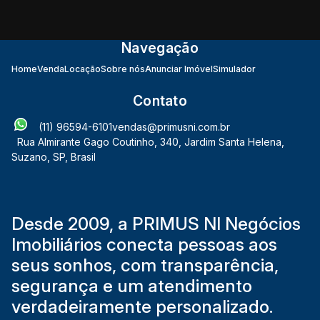
Navegação
Home
Venda
Locação
Sobre nós
Anunciar Imóvel
Simulador
Contato
(11) 96594-6101
vendas@primusni.com.br
Rua Almirante Gago Coutinho
,
340
,
Jardim Santa Helena
,
Suzano
,
SP
,
Brasil
Desde 2009, a PRIMUS NI Negócios
Imobiliários conecta pessoas aos
seus sonhos, com transparência,
segurança e um atendimento
verdadeiramente personalizado.