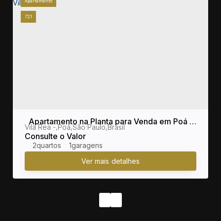
Apartamento
721
Apartamento na Planta para Venda em Poá /
sil
Vila Rea
,
Poá
,
São Paulo
,
Brasil
SP no bairro Vila Rea
Consulte o Valor
2
1