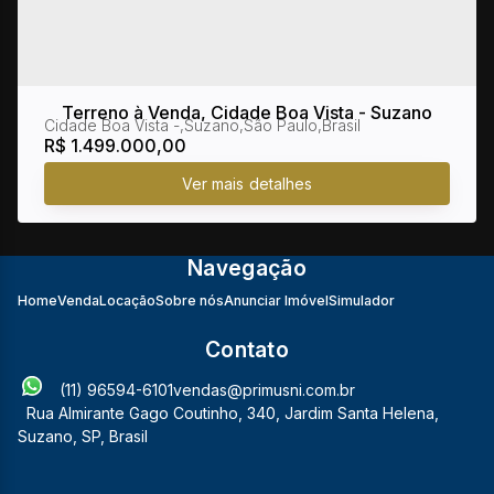
Terreno à Venda, Cidade Boa Vista - Suzano
Cidade Boa Vista
,
Suzano
,
São Paulo
,
Brasil
R$
1.499.000,00
Navegação
Home
Venda
Locação
Sobre nós
Anunciar Imóvel
Simulador
Contato
(11) 96594-6101
vendas@primusni.com.br
Rua Almirante Gago Coutinho
,
340
,
Jardim Santa Helena
,
Suzano
,
SP
,
Brasil