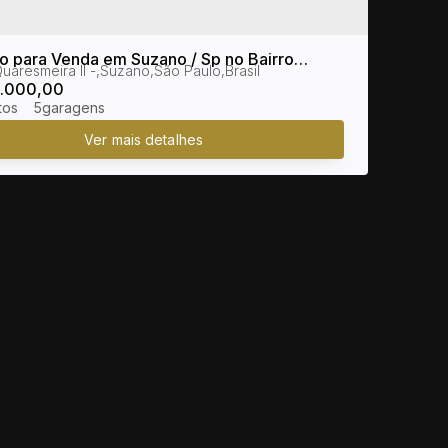
o para Venda em Suzano / Sp no Bairro
uaresmeira II
,
Suzano
,
São Paulo
,
Brasil
Quaresmeira II
.000,00
5