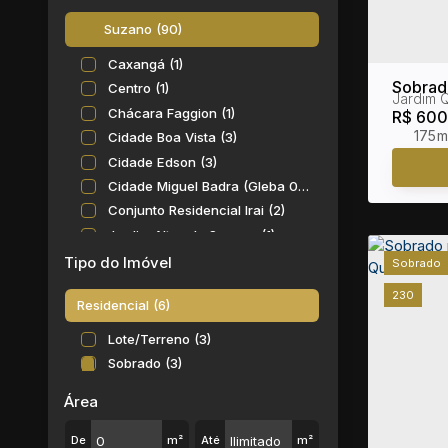
Suzano (90)
Caxangá (1)
Sobrad
Centro (1)
Jardim Q
Chácara Faggion (1)
R$
600
175m
Cidade Boa Vista (3)
Cidade Edson (3)
Cidade Miguel Badra (Gleba 02) (4)
Conjunto Residencial Irai (2)
Jardim Altos de Suzano (1)
Jardim Cacique (3)
Tipo do Imóvel
Sobrado
Jardim Carlos Cooper (5)
230
Residencial (6)
Jardim Casa Branca (5)
Jardim dos Ipês (3)
Lote/Terreno (3)
Jardim Ikeda (1)
Sobrado (3)
Jardim Imperador (4)
Área
Jardim Luella (1)
Jardim Márcia (2)
De
m²
Até
m²