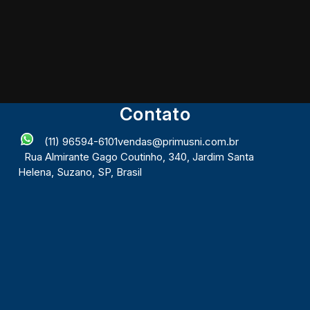
Contato
(11) 96594-6101
vendas@primusni.com.br
Rua Almirante Gago Coutinho
,
340
,
Jardim Santa
Helena
,
Suzano
,
SP
,
Brasil