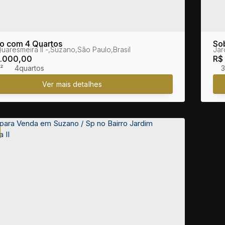
o com 4 Quartos
So
uaresmeira II
,
Suzano
,
São Paulo
,
Brasil
Jar
Jar
.000,00
R$
²
4
3