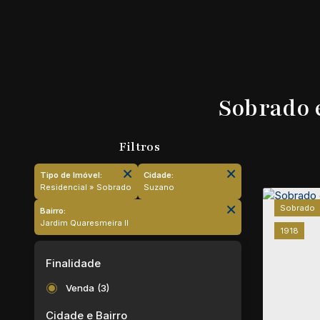
Sobrado 
Tipo de Imóvel:
Cidade:
Residencial » Sobrado
Suzano
Sobrado
Bairro:
Jardim Quaresmeira II
1918
Finalidade
Venda (3)
Cidade e Bairro