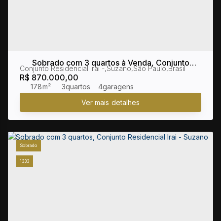
Sobrado com 3 quartos à Venda, Conjunto
Conjunto Residencial Irai
,
Suzano
,
São Paulo
,
Brasil
Residencial Irai - Suzano
R$
870.000,00
178m²
3
4
Sobrado
1333