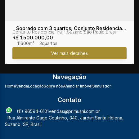
Sobrado com 3 quartos, Conjunto Residencial
Conjunto Residencial Irai
,
Suzano
,
São Paulo
,
Brasil
Irai - Suzano
R$
1.500.000,00
11600m²
3
Navegação
Home
Venda
Locação
Sobre nós
Anunciar Imóvel
Simulador
Contato
(11) 96594-6101
vendas@primusni.com.br
Rua Almirante Gago Coutinho
,
340
,
Jardim Santa Helena
,
Suzano
,
SP
,
Brasil