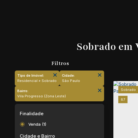
Sobrado em V
Tipo de Imóvel:
Cidade:
Residencial » Sobrado
São Paulo
Sobrado
Bairro:
Vila Progresso (Zona Leste)
87
Finalidade
Venda (1)
Cidade e Bairro