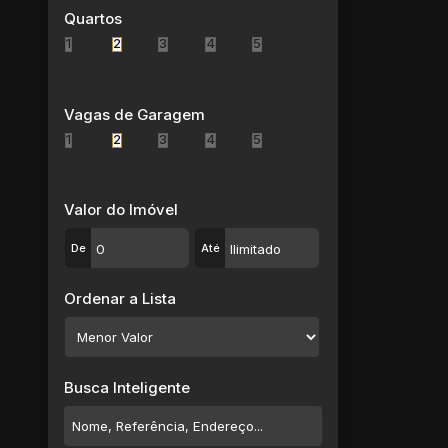
Jardim Monte Cristo (3)
Quartos
Jardim Nena (1)
1
2
3
4
5
Jardim Quaresmeira (2)
Jardim Quaresmeira II (3)
Jardim Realce (6)
Vagas de Garagem
Jardim Santa Lúcia (1)
1
2
3
4
5
Jardim São Bernardino (1)
Jardim Saúde (2)
Jardim Suzanópolis (1)
Valor do Imóvel
Jardim Varan (1)
De
Até
Parque Maria Helena (2)
Parque Residencial Casa Branca (4)
Ordenar a Lista
Parque Suzano (4)
Sítio São José (1)
Vila Amorim (1)
Vila Figueira (7)
Busca Inteligente
Vila Maluf (1)
Vila Maria de Maggi (1)
Vila São Francisco (1)