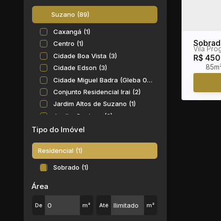
Suzano (89)
Caxangá (1)
Sobrado
Centro (1)
Vila Pro
- São P
Cidade Boa Vista (3)
R$
450
85m
Cidade Edson (3)
Cidade Miguel Badra (Gleba 02) (4)
Conjunto Residencial Irai (2)
Jardim Altos de Suzano (1)
Jardim Cacique (3)
Jardim Carlos Cooper (5)
Tipo do Imóvel
Jardim Casa Branca (5)
Residencial (1)
Jardim dos Ipês (3)
Jardim Ikeda (1)
Sobrado (1)
Jardim Imperador (4)
Área
Jardim Luella (1)
Jardim Márcia (2)
De
m²
Até
m²
Jardim Míriam (2)