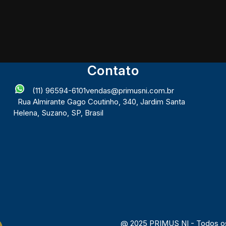
Contato
(11) 96594-6101
vendas@primusni.com.br
Rua Almirante Gago Coutinho
,
340
,
Jardim Santa
Helena
,
Suzano
,
SP
,
Brasil
@ 2025 PRIMUS NI - Todos os