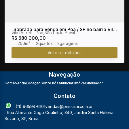
Sobrado para Venda em Poá / SP no bairro Vila
Vila Perreli
,
Poá
,
São Paulo
,
Brasil
Perreli
R$
680.000,00
200m²
2
2
Navegação
Home
Venda
Locação
Sobre nós
Anunciar Imóvel
Simulador
Contato
(11) 96594-6101
vendas@primusni.com.br
Rua Almirante Gago Coutinho
,
340
,
Jardim Santa Helena
,
Suzano
,
SP
,
Brasil