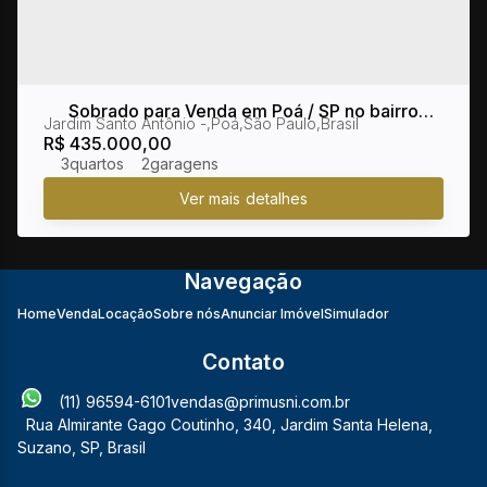
Sobrado para Venda em Poá / SP no bairro
Jardim Santo Antônio
,
Poá
,
São Paulo
,
Brasil
Jardim Santo Antônio
R$
435.000,00
3
2
Navegação
Home
Venda
Locação
Sobre nós
Anunciar Imóvel
Simulador
Contato
(11) 96594-6101
vendas@primusni.com.br
Rua Almirante Gago Coutinho
,
340
,
Jardim Santa Helena
,
Suzano
,
SP
,
Brasil