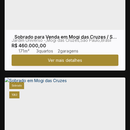
Sobrado para Venda em Mogi das Cruzes / SP
Jardim Universo
,
Mogi das Cruzes
,
São Paulo
,
Brasil
no bairro Jardim Universo
R$
460.000,00
171m²
3
2
Sobrado
1083