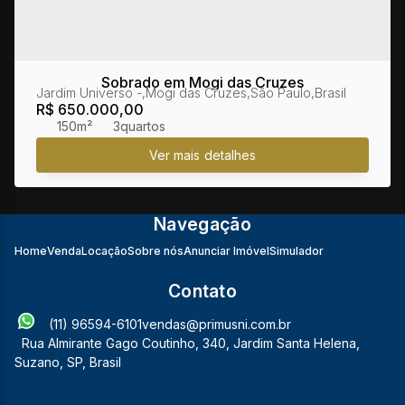
Sobrado em Mogi das Cruzes
Jardim Universo
,
Mogi das Cruzes
,
São Paulo
,
Brasil
R$
650.000,00
150m²
3
Navegação
Home
Venda
Locação
Sobre nós
Anunciar Imóvel
Simulador
Contato
(11) 96594-6101
vendas@primusni.com.br
Rua Almirante Gago Coutinho
,
340
,
Jardim Santa Helena
,
Suzano
,
SP
,
Brasil