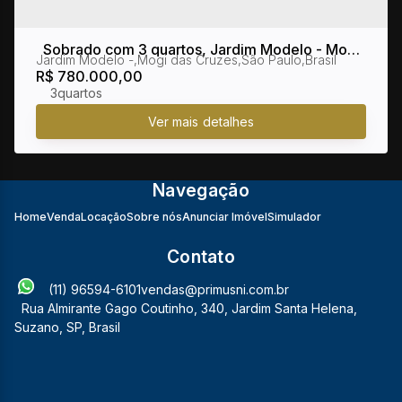
Sobrado com 3 quartos, Jardim Modelo - Mogi
Jardim Modelo
,
Mogi das Cruzes
,
São Paulo
,
Brasil
das Cruzes
R$
780.000,00
3
Navegação
Home
Venda
Locação
Sobre nós
Anunciar Imóvel
Simulador
Contato
(11) 96594-6101
vendas@primusni.com.br
Rua Almirante Gago Coutinho
,
340
,
Jardim Santa Helena
,
Suzano
,
SP
,
Brasil