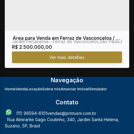
Área para Venda em Ferraz de Vasconcelos / SP
Jardim Ferrazense
,
Ferraz de Vasconcelos
,
São Paulo
,
Brasil
no bairro Jardim Ferrazense
R$
2.500.000,00
Navegação
Home
Venda
Locação
Sobre nós
Anunciar Imóvel
Simulador
Contato
(11) 96594-6101
vendas@primusni.com.br
Rua Almirante Gago Coutinho
,
340
,
Jardim Santa Helena
,
Suzano
,
SP
,
Brasil