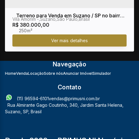
Terreno para Venda em Suzano / SP no bairro
Vila Amorim
,
Suzano
,
São Paulo
,
Brasil
Vila Amorim
R$
380.000,00
250m²
Navegação
Home
Venda
Locação
Sobre nós
Anunciar Imóvel
Simulador
Contato
(11) 96594-6101
vendas@primusni.com.br
Rua Almirante Gago Coutinho
,
340
,
Jardim Santa Helena
,
Suzano
,
SP
,
Brasil