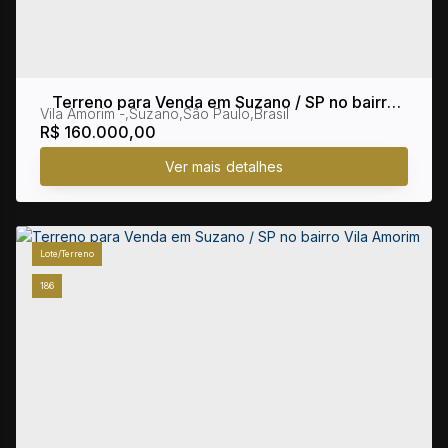
Terreno para Venda em Suzano / SP no bairro
Vila Amorim
,
Suzano
,
São Paulo
,
Brasil
Vila Amorim
R$
160.000,00
Lote/Terreno
186