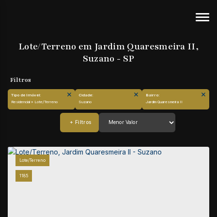
Lote/Terreno em Jardim Quaresmeira II,
Suzano - SP
Tipo de Imóvel:
Cidade:
Bairro:
Residencial » Lote/Terreno
Suzano
Jardim Quaresmeira II
Lote/Terreno
1185