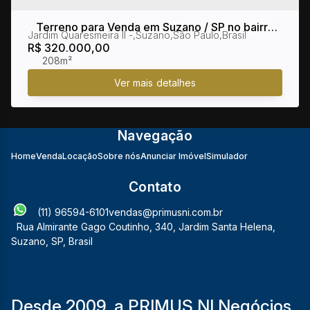
Terreno para Venda em Suzano / SP no bairro
Jardim Quaresmeira II
,
Suzano
,
São Paulo
,
Brasil
Jardim Quaresmeira II
R$
320.000,00
208m²
Navegação
Home
Venda
Locação
Sobre nós
Anunciar Imóvel
Simulador
Contato
(11) 96594-6101
vendas@primusni.com.br
Rua Almirante Gago Coutinho
,
340
,
Jardim Santa Helena
,
Suzano
,
SP
,
Brasil
Desde 2009, a PRIMUS NI Negócios