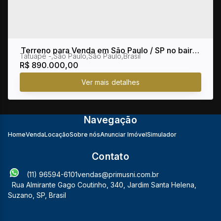
Terreno para Venda em São Paulo / SP no bairro
Tatuapé
,
São Paulo
,
São Paulo
,
Brasil
Tatuapé
R$
890.000,00
Navegação
Home
Venda
Locação
Sobre nós
Anunciar Imóvel
Simulador
Contato
(11) 96594-6101
vendas@primusni.com.br
Rua Almirante Gago Coutinho
,
340
,
Jardim Santa Helena
,
Suzano
,
SP
,
Brasil