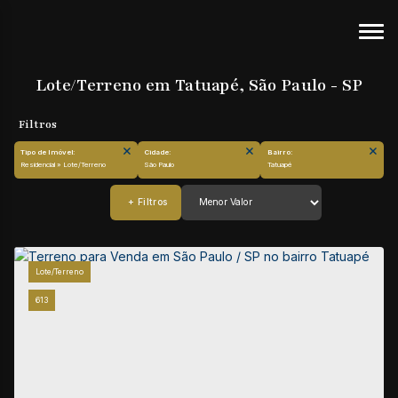
Lote/Terreno em Tatuapé, São Paulo - SP
Tipo de Imóvel:
Cidade:
Bairro:
Residencial » Lote/Terreno
São Paulo
Tatuapé
Lote/Terreno
613