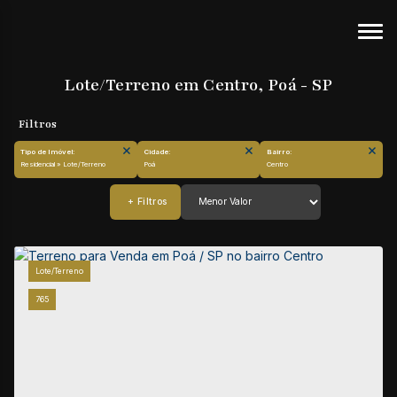
Lote/Terreno em Centro, Poá - SP
Tipo de Imóvel:
Cidade:
Bairro:
Residencial » Lote/Terreno
Poá
Centro
Lote/Terreno
765