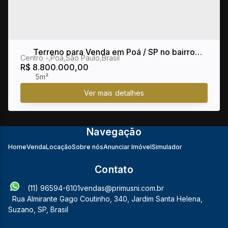
Terreno para Venda em Poá / SP no bairro
Centro
,
Poá
,
São Paulo
,
Brasil
Centro
R$
8.800.000,00
5m²
Navegação
Home
Venda
Locação
Sobre nós
Anunciar Imóvel
Simulador
Contato
(11) 96594-6101
vendas@primusni.com.br
Rua Almirante Gago Coutinho
,
340
,
Jardim Santa Helena
,
Suzano
,
SP
,
Brasil