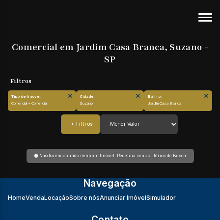
Comercial em Jardim Casa Branca, Suzano -
SP
Tipo de Imóvel:
Cidade:
Bairro:
Comercial » Comercial
Suzano
Jardim Casa Branca
Não foi encontrado nenhum Imóvel. Redefina seus critérios de Busca
Navegação
Home
Venda
Locação
Sobre nós
Anunciar Imóvel
Simulador
Contato