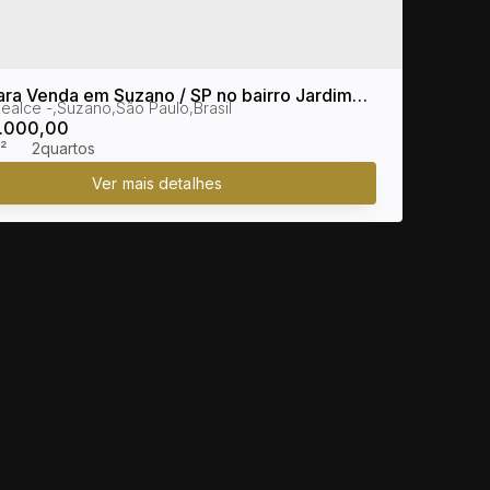
ra Venda em Suzano / SP no bairro Jardim
Realce
,
Suzano
,
São Paulo
,
Brasil
.000,00
²
2