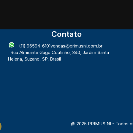
Contato
(11) 96594-6101
vendas@primusni.com.br
Rua Almirante Gago Coutinho
,
340
,
Jardim Santa
Helena
,
Suzano
,
SP
,
Brasil
@ 2025 PRIMUS NI - Todos os