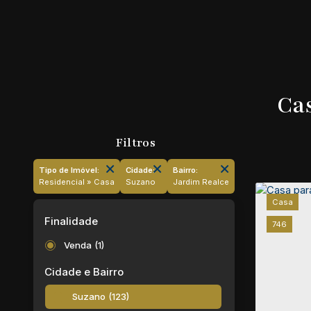
Cas
Tipo de Imóvel:
Cidade:
Bairro:
Residencial » Casa
Suzano
Jardim Realce
Casa
Finalidade
746
Venda (1)
Cidade e Bairro
Suzano (123)