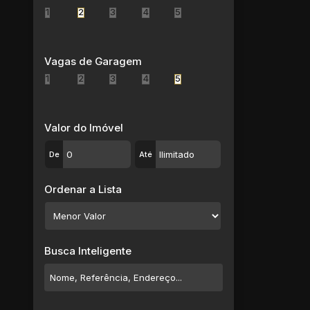
Jardim Marcato (1)
1
2
3
4
5
Jardim Márcia (1)
Jardim Míriam (1)
Jardim Modelo (1)
Vagas de Garagem
Jardim Monte Cristo (1)
1
2
3
4
5
Jardim Natal (1)
Jardim Planalto (1)
Jardim Realce (1)
Valor do Imóvel
Jardim Revista (2)
De
Até
Jardim Santa Helena (4)
Jardim Santa Inês (2)
Ordenar a Lista
Jardim Santa Lúcia (3)
Jardim Santos (1)
Jardim São José (1)
Jardim Saúde (1)
Busca Inteligente
Jardim Saúde (1)
Jardim Suzano (1)
Jardim Suzanópolis (3)
Jardim Varan (1)