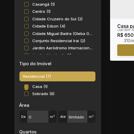
Caxangá (1)
Centro (1)
Cidade Cruzeiro do Sul (2)
Casa pa
Cidade Edson (4)
Jardim 
Realce
Cidade Miguel Badra (Gleba 02) (1)
R$
650
310m
Conjunto Residencial Irai (2)
Jardim Aeródromo Internacional (1)
Jardim Alterópolis (1)
Jardim Ana Rosa (Palmeiras) (1)
Tipo do Imóvel
Jardim Carlos Cooper (4)
Residencial (7)
Jardim Casa Branca (8)
Jardim das Flores (9)
Casa (1)
Jardim do Bosque (1)
Sobrado (6)
Jardim dos Ipês (1)
Área
Jardim Gardênia Azul (1)
Jardim Graziela (2)
De
m²
Até
m²
Jardim Imperador (5)
Jardim Lincoln (1)
Quartos