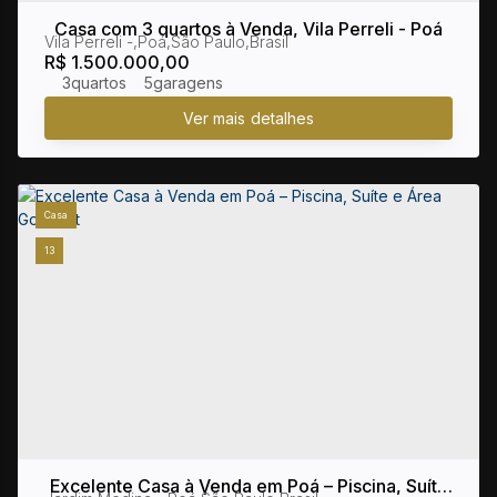
Casa com 3 quartos à Venda, Vila Perreli - Poá
Vila Perreli
,
Poá
,
São Paulo
,
Brasil
R$
1.500.000,00
3
5
Casa
13
Excelente Casa à Venda em Poá – Piscina, Suíte