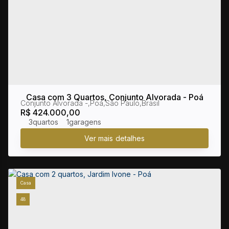
Casa com 3 Quartos, Conjunto Alvorada - Poá
Conjunto Alvorada
,
Poá
,
São Paulo
,
Brasil
R$
424.000,00
3
1
Casa
48