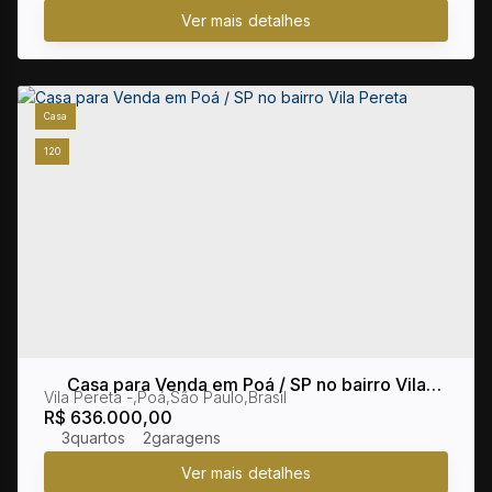
Casa
120
Casa para Venda em Poá / SP no bairro Vila
Vila Pereta
,
Poá
,
São Paulo
,
Brasil
Pereta
R$
636.000,00
3
2