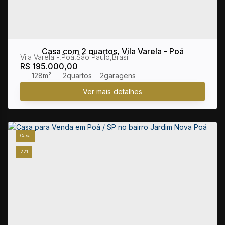
Casa com 2 quartos, Vila Varela - Poá
Vila Varela
,
Poá
,
São Paulo
,
Brasil
R$
195.000,00
128m²
2
2
Casa
221