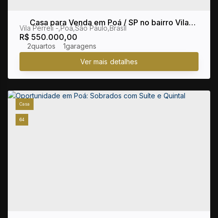
Casa para Venda em Poá / SP no bairro Vila
Vila Perreli
,
Poá
,
São Paulo
,
Brasil
Perreli
R$
550.000,00
2
1
Casa
64