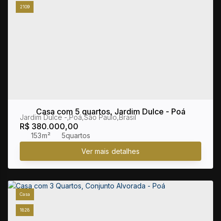
2109
Casa com 5 quartos, Jardim Dulce - Poá
Jardim Dulce
,
Poá
,
São Paulo
,
Brasil
R$
380.000,00
153m²
5
Casa
1828