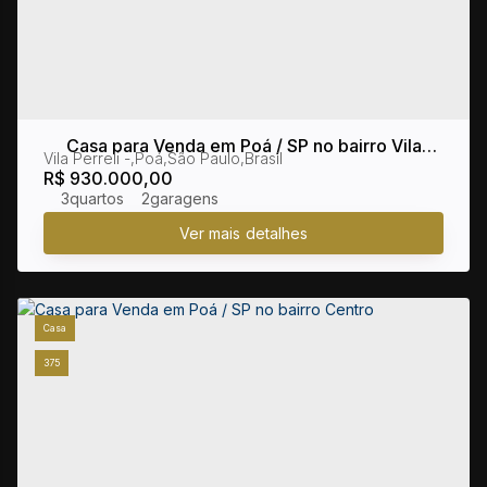
Casa para Venda em Poá / SP no bairro Vila
Vila Perreli
,
Poá
,
São Paulo
,
Brasil
Perreli
R$
930.000,00
3
2
Casa
375