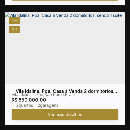
Casa
1642
Vila Idalina, Poá, Casa à Venda 2 dormitórios,
Vila Idalina
,
Poá
,
São Paulo
,
Brasil
sendo 1 suíte
R$
650.000,00
2
2