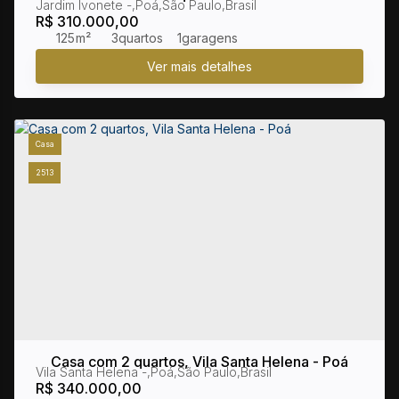
Jardim Ivonete
,
Poá
,
São Paulo
,
Brasil
Poá
R$
310.000,00
125m²
3
1
Casa
2513
Casa com 2 quartos, Vila Santa Helena - Poá
Vila Santa Helena
,
Poá
,
São Paulo
,
Brasil
R$
340.000,00