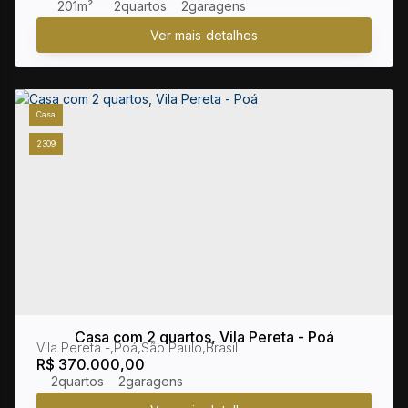
201m²
2
2
Casa
2309
Casa com 2 quartos, Vila Pereta - Poá
Vila Pereta
,
Poá
,
São Paulo
,
Brasil
R$
370.000,00
2
2