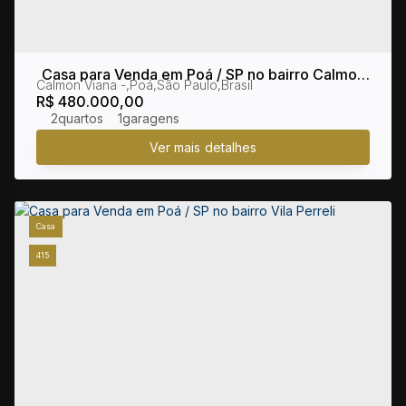
Casa para Venda em Poá / SP no bairro Calmon
Calmon Viana
,
Poá
,
São Paulo
,
Brasil
Viana
R$
480.000,00
2
1
Casa
415