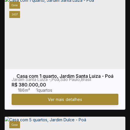
Casa
2437
Casa com 1 quarto, Jardim Santa Luiza - Poá
Jardim Santa Luiza
,
Poá
,
São Paulo
,
Brasil
R$
380.000,00
186m²
1
Casa