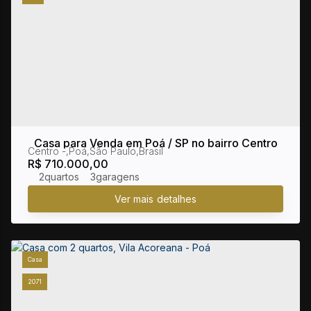
Casa para Venda em Poá / SP no bairro Centro
Centro
,
Poá
,
São Paulo
,
Brasil
R$
710.000,00
2
3
Casa
2071