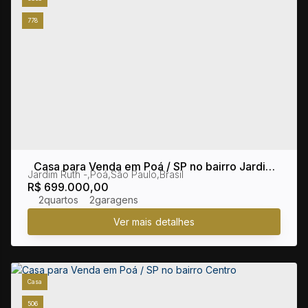
778
Casa para Venda em Poá / SP no bairro Jardim
Jardim Ruth
,
Poá
,
São Paulo
,
Brasil
Ruth
R$
699.000,00
2
2
Casa
506