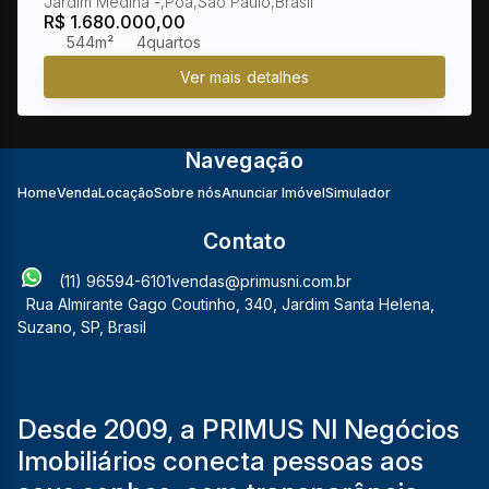
Jardim Medina
,
Poá
,
São Paulo
,
Brasil
e Área Gourmet
R$
1.680.000,00
544m²
4
Navegação
Home
Venda
Locação
Sobre nós
Anunciar Imóvel
Simulador
Contato
(11) 96594-6101
vendas@primusni.com.br
Rua Almirante Gago Coutinho
,
340
,
Jardim Santa Helena
,
Suzano
,
SP
,
Brasil
Desde 2009, a PRIMUS NI Negócios
Imobiliários conecta pessoas aos