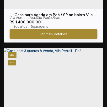
Casa para Venda em Poá / SP no bairro Vila
Vila Áurea
,
Poá
,
São Paulo
,
Brasil
Áurea
R$
1.400.000,00
3
5
Casa
2415