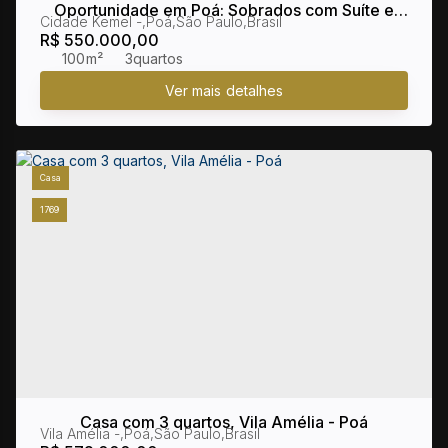
Oportunidade em Poá: Sobrados com Suíte e
Cidade Kemel
,
Poá
,
São Paulo
,
Brasil
Quintal
R$
550.000,00
100m²
3
Casa
1769
Casa com 3 quartos, Vila Amélia - Poá
Vila Amélia
,
Poá
,
São Paulo
,
Brasil