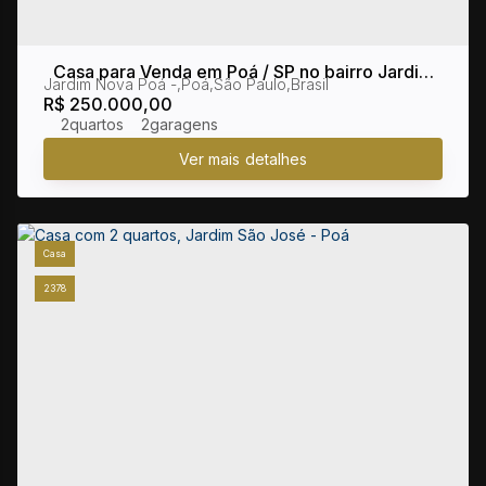
Casa para Venda em Poá / SP no bairro Jardim
Jardim Nova Poá
,
Poá
,
São Paulo
,
Brasil
Nova Poá
R$
250.000,00
2
2
Casa
2378