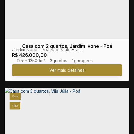
Casa com 2 quartos, Jardim Ivone - Poá
Jardim Ivone
,
Poá
,
São Paulo
,
Brasil
R$
426.000,00
125 ~ 12500m²
2
1
Casa
1762