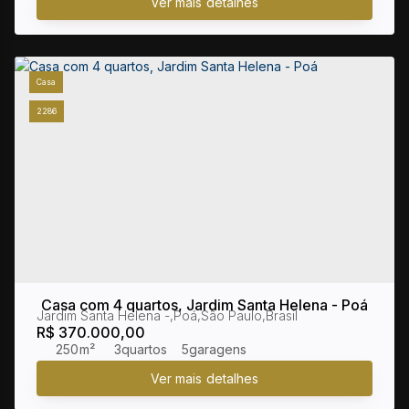
Casa
2286
Casa com 4 quartos, Jardim Santa Helena - Poá
Jardim Santa Helena
,
Poá
,
São Paulo
,
Brasil
R$
370.000,00
250m²
3
5