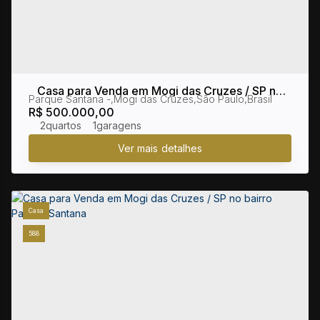
Casa para Venda em Mogi das Cruzes / SP no
Parque Santana
,
Mogi das Cruzes
,
São Paulo
,
Brasil
bairro Parque Santana
R$
500.000,00
2
1
Casa
588