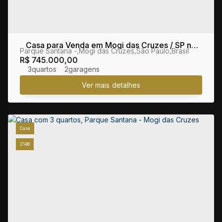
Casa para Venda em Mogi das Cruzes / SP no
Parque Santana
,
Mogi das Cruzes
,
São Paulo
,
Brasil
bairro Parque Santana
R$
745.000,00
3
2
Casa
2146