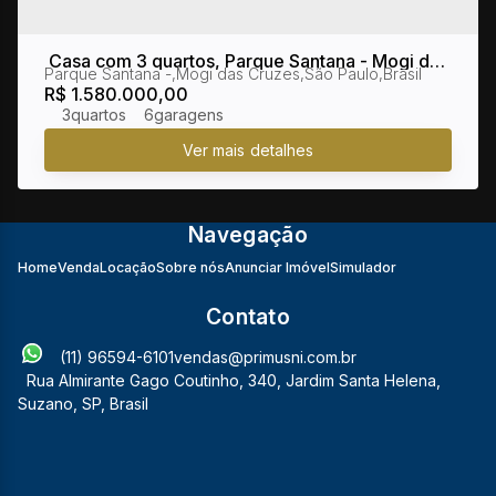
Casa com 3 quartos, Parque Santana - Mogi das
Parque Santana
,
Mogi das Cruzes
,
São Paulo
,
Brasil
Cruzes
R$
1.580.000,00
3
6
Navegação
Home
Venda
Locação
Sobre nós
Anunciar Imóvel
Simulador
Contato
(11) 96594-6101
vendas@primusni.com.br
Rua Almirante Gago Coutinho
,
340
,
Jardim Santa Helena
,
Suzano
,
SP
,
Brasil