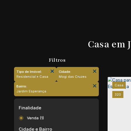
Casa em J
Tipo de Imóvel:
Cidade:
Residencial » Casa
Mogi das Cruzes
Casa
Bairro:
Jardim Esperança
320
Finalidade
Venda (1)
Cidade e Bairro