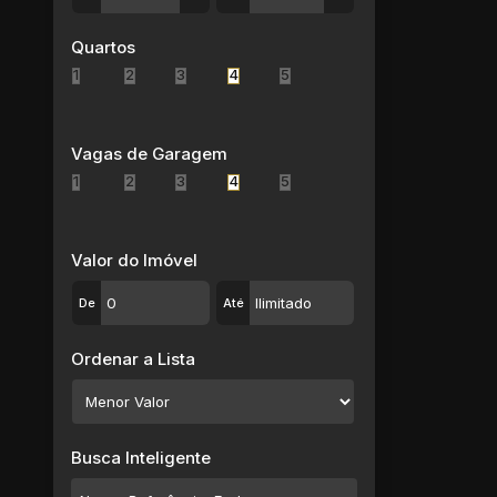
Jardim Imperador (5)
Jardim Lincoln (1)
Quartos
Jardim Marcato (1)
1
2
3
4
5
Jardim Márcia (1)
Jardim Míriam (1)
Jardim Modelo (1)
Vagas de Garagem
Jardim Monte Cristo (1)
1
2
3
4
5
Jardim Natal (1)
Jardim Planalto (1)
Jardim Realce (1)
Valor do Imóvel
Jardim Revista (2)
De
Até
Jardim Santa Helena (4)
Jardim Santa Inês (2)
Ordenar a Lista
Jardim Santa Lúcia (3)
Jardim Santos (1)
Jardim São José (1)
Jardim Saúde (1)
Busca Inteligente
Jardim Saúde (1)
Jardim Suzano (1)