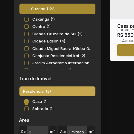
Suzano (123)
Caxangá (1)
Casa pa
Centro (1)
Jardim 
Jardim
Cidade Cruzeiro do Sul (2)
R$
650
4
Cidade Edson (4)
Cidade Miguel Badra (Gleba 02) (1)
Conjunto Residencial Irai (2)
Jardim Aeródromo Internacional (1)
Jardim Alterópolis (1)
Jardim Ana Rosa (Palmeiras) (1)
Tipo do Imóvel
Jardim Carlos Cooper (4)
Residencial (2)
Jardim Casa Branca (8)
Jardim das Flores (9)
Casa (1)
Jardim do Bosque (1)
Sobrado (1)
Jardim dos Ipês (1)
Área
Jardim Gardênia Azul (1)
Jardim Graziela (2)
De
m²
Até
m²