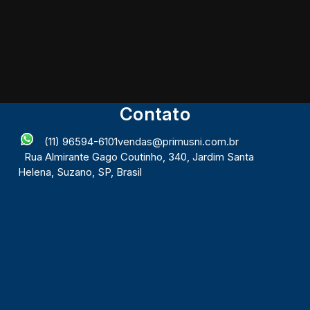
Contato
(11) 96594-6101
vendas@primusni.com.br
Rua Almirante Gago Coutinho
,
340
,
Jardim Santa
Helena
,
Suzano
,
SP
,
Brasil