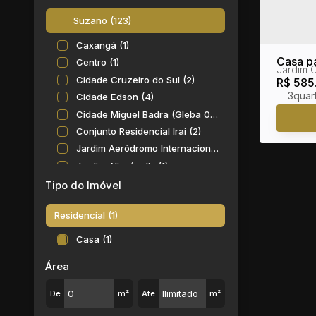
Suzano (123)
Caxangá (1)
Casa pa
Centro (1)
Jardim C
Jardim
Cidade Cruzeiro do Sul (2)
R$
585
3
Cidade Edson (4)
Cidade Miguel Badra (Gleba 02) (1)
Conjunto Residencial Irai (2)
Jardim Aeródromo Internacional (1)
Jardim Alterópolis (1)
Jardim Ana Rosa (Palmeiras) (1)
Tipo do Imóvel
Jardim Carlos Cooper (4)
Residencial (1)
Jardim Casa Branca (8)
Jardim das Flores (9)
Casa (1)
Jardim do Bosque (1)
Área
Jardim dos Ipês (1)
Jardim Gardênia Azul (1)
De
m²
Até
m²
Jardim Graziela (2)