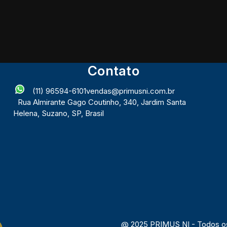
Contato
(11) 96594-6101
vendas@primusni.com.br
Rua Almirante Gago Coutinho
,
340
,
Jardim Santa
Helena
,
Suzano
,
SP
,
Brasil
@ 2025 PRIMUS NI - Todos os