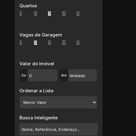
Jardim Imperador (5)
Quartos
Jardim Lincoln (1)
1
2
3
4
5
Jardim Marcato (1)
Jardim Márcia (1)
Jardim Míriam (1)
Vagas de Garagem
Jardim Modelo (1)
1
2
3
4
5
Jardim Monte Cristo (1)
Jardim Natal (1)
Jardim Planalto (1)
Valor do Imóvel
Jardim Realce (1)
De
Até
Jardim Revista (2)
Jardim Santa Helena (4)
Ordenar a Lista
Jardim Santa Inês (2)
Jardim Santa Lúcia (3)
Jardim Santos (1)
Jardim São José (1)
Busca Inteligente
Jardim Saúde (1)
Jardim Saúde (1)
Jardim Suzano (1)