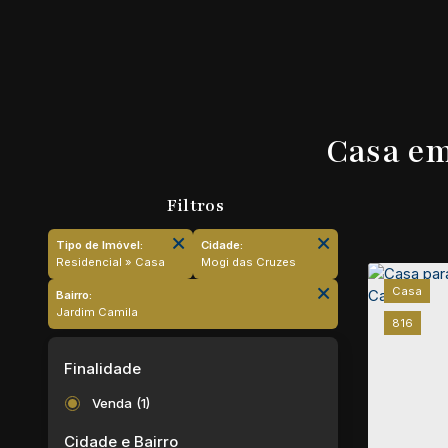
Casa em
Tipo de Imóvel:
Cidade:
Residencial » Casa
Mogi das Cruzes
Casa
Bairro:
Jardim Camila
816
Finalidade
Venda (1)
Cidade e Bairro