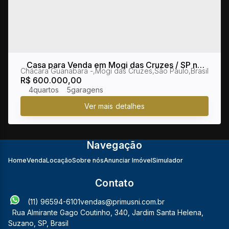
Casa para Venda em Mogi das Cruzes / SP no
Chácara Guanabara
,
Mogi das Cruzes
,
São Paulo
,
Brasil
bairro Chácara Guanabara
R$
600.000,00
4
5
Navegação
Home
Venda
Locação
Sobre nós
Anunciar Imóvel
Simulador
Contato
(11) 96594-6101
vendas@primusni.com.br
Rua Almirante Gago Coutinho
,
340
,
Jardim Santa Helena
,
Suzano
,
SP
,
Brasil