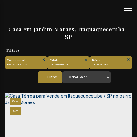
Casa em Jardim Moraes, Itaquaquecetuba -
SP
Tipo de Imóvel:
Cidade:
Bairro:
Residencial » Casa
Itaquaquecetuba
Jardim Moraes
Casa
1025