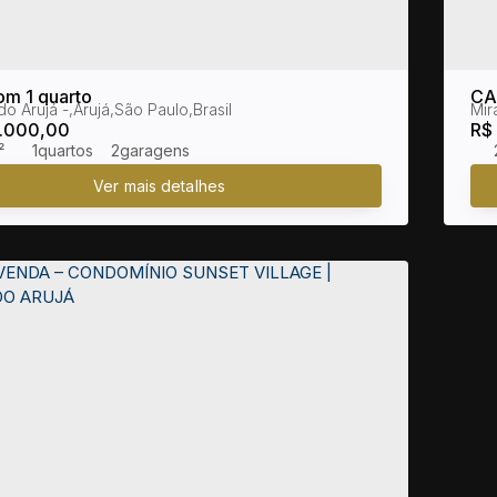
om 1 quarto
CA
do Arujá
,
Arujá
,
São Paulo
,
Brasil
Mir
MI
.000,00
R$
²
1
2