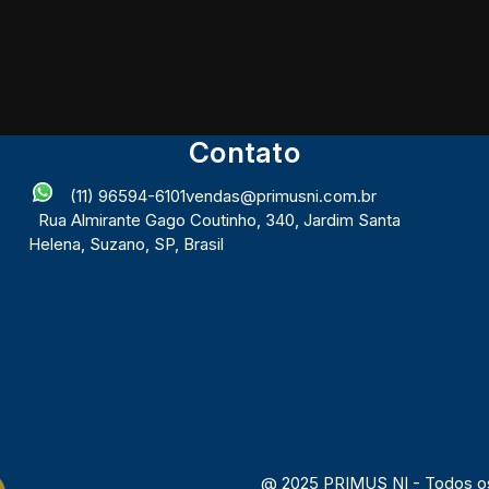
Contato
(11) 96594-6101
vendas@primusni.com.br
Rua Almirante Gago Coutinho
,
340
,
Jardim Santa
Helena
,
Suzano
,
SP
,
Brasil
@ 2025 PRIMUS NI - Todos os