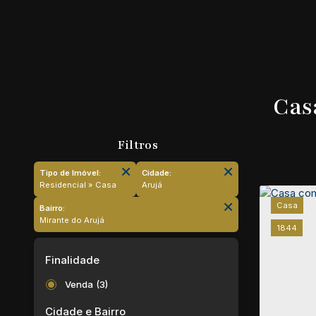
Cas
Tipo de Imóvel:
Cidade:
Residencial » Casa
Arujá
Casa
Bairro:
Mirante do Arujá
1844
Finalidade
Venda (3)
Cidade e Bairro