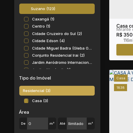
Suzano (123)
Caxangá (1)
Casa c
Centro (1)
Mirante 
Cidade Cruzeiro do Sul (2)
R$
350
116m
Cidade Edson (4)
Cidade Miguel Badra (Gleba 02) (1)
Conjunto Residencial Irai (2)
Jardim Aeródromo Internacional (1)
Jardim Alterópolis (1)
Jardim Ana Rosa (Palmeiras) (1)
Tipo do Imóvel
Casa
Jardim Carlos Cooper (4)
1838
Residencial (3)
Jardim Casa Branca (8)
Jardim das Flores (9)
Casa (3)
Jardim do Bosque (1)
Área
Jardim dos Ipês (1)
Jardim Gardênia Azul (1)
De
m²
Até
m²
Jardim Graziela (2)