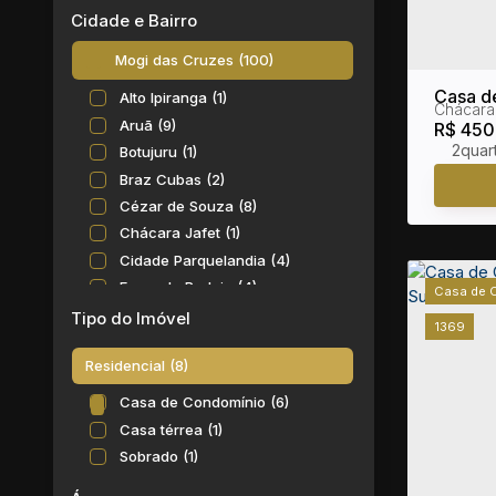
Cidade e Bairro
Mogi das Cruzes (100)
Casa d
Alto Ipiranga (1)
Chácara
Aruã (9)
R$
450
2
Botujuru (1)
Braz Cubas (2)
Cézar de Souza (8)
Chácara Jafet (1)
Cidade Parquelandia (4)
Fazenda Rodeio (4)
Casa de 
Jardim Aracy (1)
Tipo do Imóvel
1369
Jardim Bela Vista (1)
Residencial (8)
Jardim Rubi (2)
Jardim São Pedro (2)
Casa de Condomínio (6)
Jardim Universo (1)
Casa térrea (1)
Jundiapeba (9)
Sobrado (1)
Mogi Moderno (8)