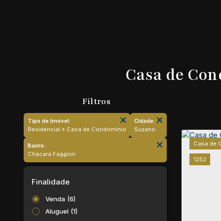
Casa de Con
Tipo de Imóvel:
Cidade:
Residencial » Casa de Condomínio
Suzano
Casa de 
Bairro:
Chácara Faggion
1252
Finalidade
Venda (6)
Aluguel (1)