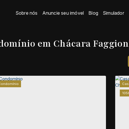
Sobre nós
Anuncie seu imóvel
Blog
Simulador
domínio em Chácara Faggion,
Condomínio
Cas
105