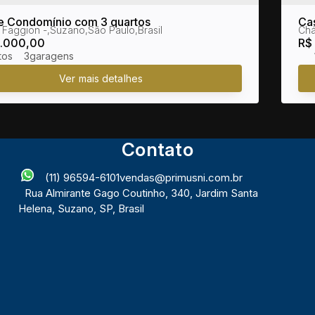
e Condomínio com 3 quartos
Ca
 Faggion
,
Suzano
,
São Paulo
,
Brasil
Chá
Fa
.000,00
R$
3
Contato
(11) 96594-6101
vendas@primusni.com.br
Rua Almirante Gago Coutinho
,
340
,
Jardim Santa
Helena
,
Suzano
,
SP
,
Brasil