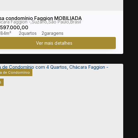
sa condomínio Faggion MOBILIADA
cara Faggion
,
Suzano
,
São Paulo
,
Brasil
597.000,00
84m²
2
2
a de Condomínio
8