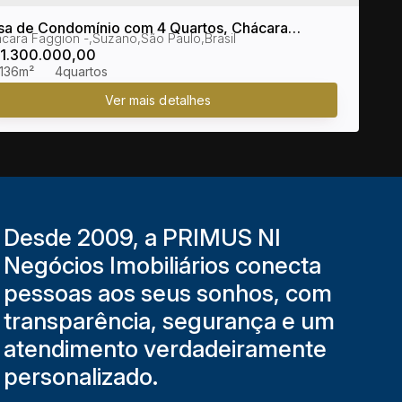
sa de Condomínio com 4 Quartos, Chácara
cara Faggion
,
Suzano
,
São Paulo
,
Brasil
ggion - Suzano
1.300.000,00
136m²
4
Desde 2009, a PRIMUS NI
Negócios Imobiliários conecta
pessoas aos seus sonhos, com
transparência, segurança e um
atendimento verdadeiramente
personalizado.