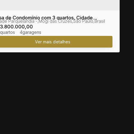
sa de Condomínio com 3 quartos, Cidade
ade Parquelandia
,
Mogi das Cruzes
,
São Paulo
,
Brasil
quelandia - Mogi das Cruzes
3.800.000,00
4