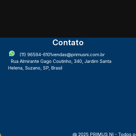
Contato
(11) 96594-6101
vendas@primusni.com.br
Rua Almirante Gago Coutinho
,
340
,
Jardim Santa
Helena
,
Suzano
,
SP
,
Brasil
@ 2025 PRIMUS NI - Todos os