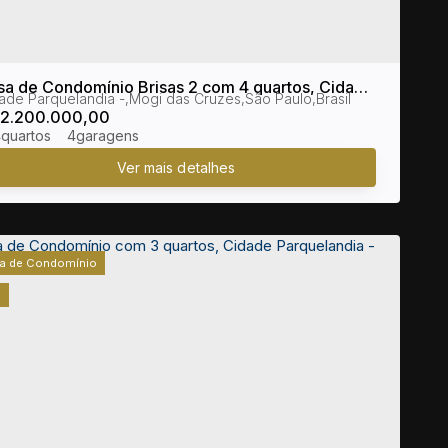
sa de Condomínio Brisas 2 com 4 quartos, Cidade
ade Parquelandia
,
Mogi das Cruzes
,
São Paulo
,
Brasil
quelandia - Mogi das Cruzes
2.200.000,00
4
4
a de Condomínio
1