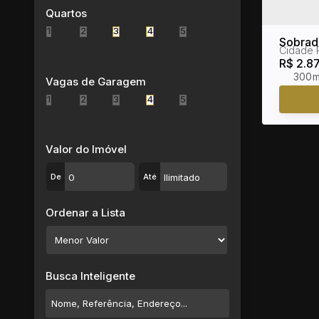
Parque Olimpico (2)
Quartos
Parque Residencial Itapeti (6)
1
2
3
4
5
Porteira Preta (5)
Sobrad
Cidade 
Real Park Tietê Jundiapeba (9)
R$
2.8
Residencial Estância Bom Repouso (1)
300m
Vagas de Garagem
Sabaúna (2)
1
2
3
4
5
Vila Brasileira (1)
Vila Caputera (1)
Vila Cecília (1)
Valor do Imóvel
Vila Ipiranga (1)
De
Até
Vila Moraes (1)
Vila Nova Aparecida (1)
Ordenar a Lista
Vila Oliveira (2)
Vila São Paulo (9)
Vila Suissa (3)
Suzano (73)
Busca Inteligente
Caxangá (4)
Chácara Faggion (6)