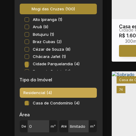
Mogi das Cruzes (100)
Alto Ipiranga (1)
Casa e
Aruã (9)
Cidade 
Cruzes 
Botujuru (1)
R$
1.6
300m
Braz Cubas (2)
Cézar de Souza (8)
Chácara Jafet (1)
Cidade Parquelandia (4)
Fazenda Rodeio (4)
Jardim Aracy (1)
Tipo do Imóvel
Casa de 
Jardim Bela Vista (1)
74
Residencial (4)
Jardim Rubi (2)
Jardim São Pedro (2)
Casa de Condomínio (4)
Jardim Universo (1)
Área
Jundiapeba (9)
Mogi Moderno (8)
De
m²
Até
m²
Parque Morumbi (1)