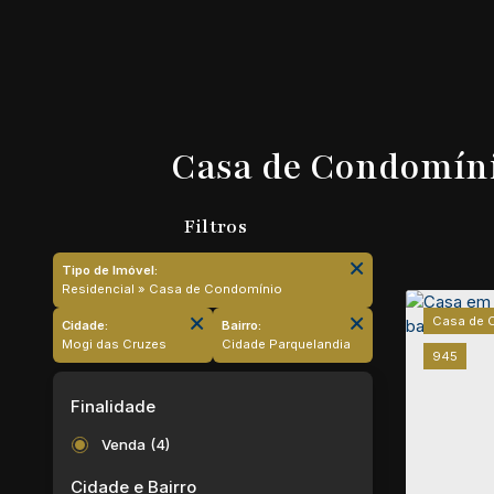
Casa de Condomíni
Tipo de Imóvel:
Residencial » Casa de Condomínio
Casa de 
Cidade:
Bairro:
Mogi das Cruzes
Cidade Parquelandia
945
Finalidade
Venda (4)
Cidade e Bairro