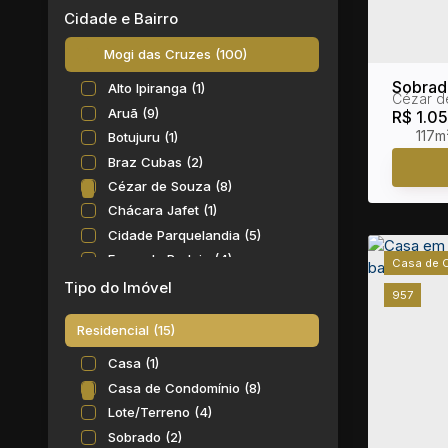
Cidade e Bairro
Mogi das Cruzes (100)
Sobrad
Alto Ipiranga (1)
Cézar d
Cruzes 
Aruã (9)
R$
1.0
117m
Botujuru (1)
Braz Cubas (2)
Cézar de Souza (8)
Chácara Jafet (1)
Cidade Parquelandia (5)
Fazenda Rodeio (4)
Casa de 
Jardim Aracy (1)
Tipo do Imóvel
957
Jardim Bela Vista (1)
Residencial (15)
Jardim Rubi (2)
Jardim São Pedro (2)
Casa (1)
Jardim Universo (1)
Casa de Condomínio (8)
Jundiapeba (9)
Lote/Terreno (4)
Mogi Moderno (8)
Sobrado (2)