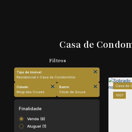
Casa de Condomí
Tipo de Imóvel:
Residencial » Casa de Condomínio
Casa de 
Cidade:
Bairro:
Mogi das Cruzes
Cézar de Souza
1007
Finalidade
Venda (8)
Aluguel (1)