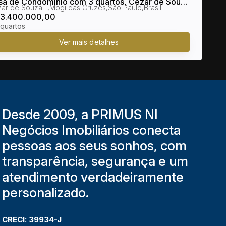
sa de Condomínio com 3 quartos, Cézar de Souza
ar de Souza
,
Mogi das Cruzes
,
São Paulo
,
Brasil
Mogi das Cruzes
3.400.000,00
Desde 2009, a PRIMUS NI
Negócios Imobiliários conecta
pessoas aos seus sonhos, com
transparência, segurança e um
atendimento verdadeiramente
personalizado.
CRECI: 39934-J