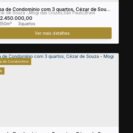
sa de Condomínio com 3 quartos, Cézar de Souza
ar de Souza
,
Mogi das Cruzes
,
São Paulo
,
Brasil
Mogi das Cruzes
2.450.000,00
250m²
3
a de Condomínio
8