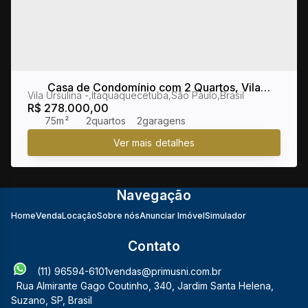
Casa de Condomínio com 2 Quartos, Vila
Vila Ursulina
,
Itaquaquecetuba
,
São Paulo
,
Brasil
Ursulina - Itaquaquecetuba
R$
278.000,00
75m²
2
2
Navegação
Home
Venda
Locação
Sobre nós
Anunciar Imóvel
Simulador
Contato
(11) 96594-6101
vendas@primusni.com.br
Rua Almirante Gago Coutinho
,
340
,
Jardim Santa Helena
,
Suzano
,
SP
,
Brasil