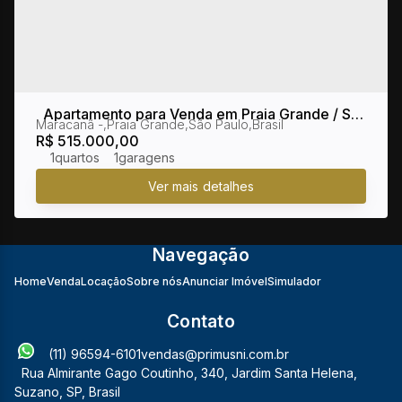
Apartamento para Venda em Praia Grande / SP
Maracanã
,
Praia Grande
,
São Paulo
,
Brasil
no bairro Maracanã
R$
515.000,00
1
1
Navegação
Home
Venda
Locação
Sobre nós
Anunciar Imóvel
Simulador
Contato
(11) 96594-6101
vendas@primusni.com.br
Rua Almirante Gago Coutinho
,
340
,
Jardim Santa Helena
,
Suzano
,
SP
,
Brasil