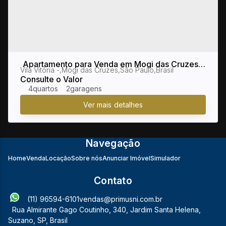
Apartamento para Venda em Mogi das Cruzes /
Vila Vitória
,
Mogi das Cruzes
,
São Paulo
,
Brasil
SP no bairro Vila Vitória
Consulte o Valor
4
2
Navegação
Home
Venda
Locação
Sobre nós
Anunciar Imóvel
Simulador
Contato
(11) 96594-6101
vendas@primusni.com.br
Rua Almirante Gago Coutinho
,
340
,
Jardim Santa Helena
,
Suzano
,
SP
,
Brasil