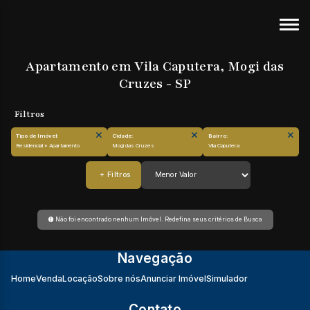
Apartamento em Vila Caputera, Mogi das
Cruzes - SP
Tipo de Imóvel:
Cidade:
Bairro:
Residencial » Apartamento
Mogi das Cruzes
Vila Caputera
Não foi encontrado nenhum Imóvel. Redefina seus critérios de Busca
Navegação
Home
Venda
Locação
Sobre nós
Anunciar Imóvel
Simulador
Contato