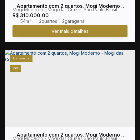
Apartamento com 2 quartos, Mogi Moderno -
Mogi Moderno
,
Mogi das Cruzes
,
São Paulo
,
Brasil
Mogi das Cruzes
R$
310.000,00
54m²
2
2
Apartamento
1566
Apartamento com 2 quartos, Mogi Moderno -
Mogi Moderno
,
Mogi das Cruzes
,
São Paulo
,
Brasil
Mogi das Cruzes