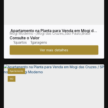
Apartamento na Planta para Venda em Mogi das
Mogi Moderno
,
Mogi das Cruzes
,
São Paulo
,
Brasil
Cruzes / SP no bairro Mogi Moderno
Consulte o Valor
1
1
Apartamento
542