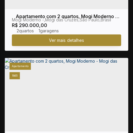
Apartamento com 2 quartos, Mogi Moderno -
Mogi Moderno
,
Mogi das Cruzes
,
São Paulo
,
Brasil
Mogi das Cruzes
R$
290.000,00
2
1
Apartamento
1865