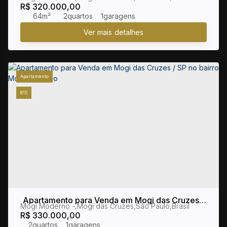
R$
320.000,00
64m²
2
1
Apartamento
815
Apartamento para Venda em Mogi das Cruzes /
Mogi Moderno
,
Mogi das Cruzes
,
São Paulo
,
Brasil
SP no bairro Mogi Moderno
R$
330.000,00
2
1