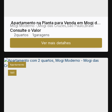
Apartamento na Planta para Venda em Mogi das
Mogi Moderno
,
Mogi das Cruzes
,
São Paulo
,
Brasil
Cruzes / SP no bairro Mogi Moderno
Consulte o Valor
2
1
Apartamento
1441