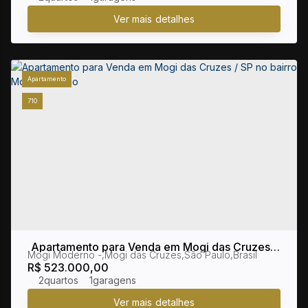
Apartamento
710
Apartamento para Venda em Mogi das Cruzes /
Mogi Moderno
,
Mogi das Cruzes
,
São Paulo
,
Brasil
SP no bairro Mogi Moderno
R$
523.000,00
2
1