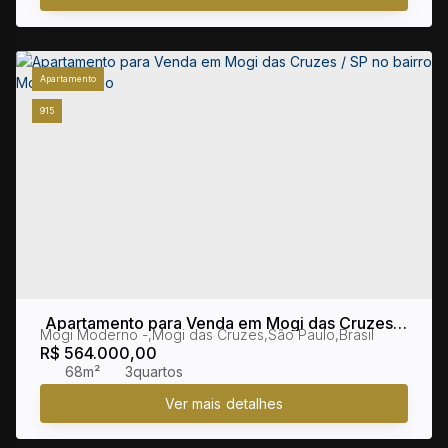
Apartamento
915
Apartamento para Venda em Mogi das Cruzes /
Mogi Moderno
,
Mogi das Cruzes
,
São Paulo
,
Brasil
SP no bairro Mogi Moderno
R$
564.000,00
68m²
3