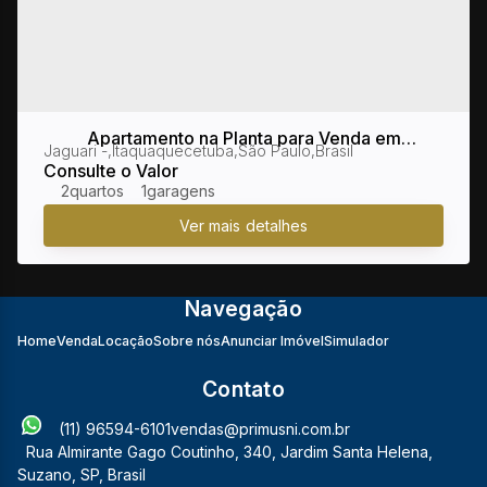
Apartamento na Planta para Venda em
Jaguari
,
Itaquaquecetuba
,
São Paulo
,
Brasil
Itaquaquecetuba / SP no bairro Jaguari
Consulte o Valor
2
1
Navegação
Home
Venda
Locação
Sobre nós
Anunciar Imóvel
Simulador
Contato
(11) 96594-6101
vendas@primusni.com.br
Rua Almirante Gago Coutinho
,
340
,
Jardim Santa Helena
,
Suzano
,
SP
,
Brasil