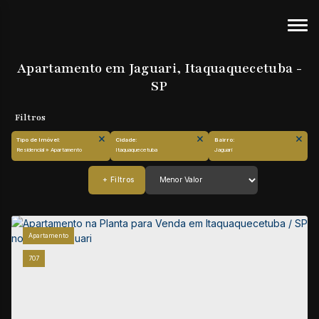
Apartamento em Jaguari, Itaquaquecetuba -
SP
Tipo de Imóvel:
Cidade:
Bairro:
Residencial » Apartamento
Itaquaquecetuba
Jaguari
Apartamento
707