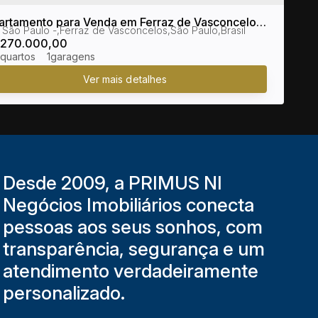
artamento para Venda em Ferraz de Vasconcelos
a São Paulo
,
Ferraz de Vasconcelos
,
São Paulo
,
Brasil
P no bairro Vila São Paulo
270.000,00
1
Desde 2009, a PRIMUS NI
Negócios Imobiliários conecta
pessoas aos seus sonhos, com
transparência, segurança e um
atendimento verdadeiramente
personalizado.