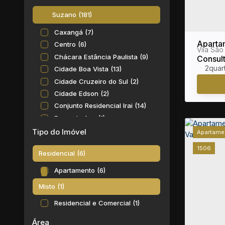
Suzano (181)
Caxangá (7)
Aparta
Centro (6)
Vila São
/ SP no
Chácara Estância Paulista (9)
Consult
2
Cidade Boa Vista (13)
Cidade Cruzeiro do Sul (2)
Cidade Edson (2)
Conjunto Residencial Irai (14)
Fazenda Aya (1)
Jardim Cacique (1)
Tipo do Imóvel
Apartame
Jardim Casa Branca (6)
1506
Residencial (6)
Jardim Chácara Méa (1)
Jardim das Flores (1)
Apartamento (6)
Jardim Europa (14)
Misto (1)
Jardim Gardênia Azul (1)
Residencial e Comercial (1)
Jardim Graziela (1)
Jardim Imperador (1)
Área