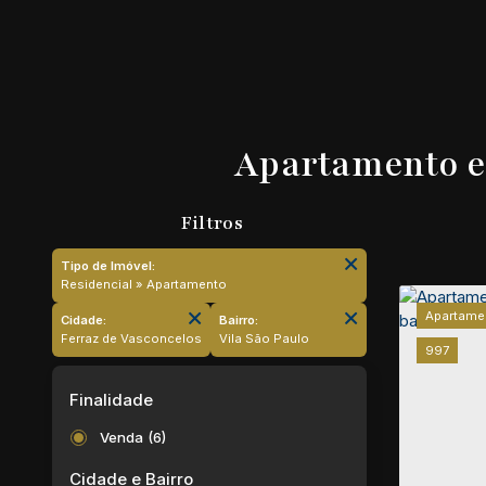
Apartamento em
Tipo de Imóvel:
Residencial » Apartamento
Apartame
Cidade:
Bairro:
Ferraz de Vasconcelos
Vila São Paulo
997
Finalidade
Venda (6)
Cidade e Bairro