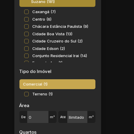
Suzano (181)
Caxangá (7)
Centro (6)
Chácara Estância Paulista (9)
Cidade Boa Vista (13)
Cidade Cruzeiro do Sul (2)
Cidade Edson (2)
Conjunto Residencial Irai (14)
Fazenda Aya (1)
Jardim Cacique (1)
Tipo do Imóvel
Jardim Casa Branca (6)
Comercial (1)
Jardim Chácara Méa (1)
Jardim das Flores (1)
Terreno (1)
Jardim Europa (14)
Área
Jardim Gardênia Azul (1)
Jardim Graziela (1)
De
m²
Até
m²
Jardim Imperador (1)
Jardim Japão (4)
Quartos