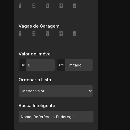
Jardim Lincoln (2)
1
2
3
4
5
Jardim Modelo (1)
Jardim Monte Cristo (1)
Jardim Santa Helena (3)
Vagas de Garagem
Jardim Santa Inês (1)
1
2
3
4
5
Jardim São Luís (6)
Jardim Saúde (4)
Meu Cantinho (4)
Valor do Imóvel
Parque Residencial Casa Branca (4)
De
Até
Parque Santa Rosa (18)
Parque Suzano (3)
Ordenar a Lista
Sítio São José (2)
Vila Adelina (2)
Vila Bela Vista (1)
Vila Colorado (3)
Busca Inteligente
Vila Costa (4)
Vila Figueira (8)
Vila Nova Amorim (1)
Vila Nova Urupês (2)