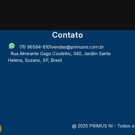
Contato
(11) 96594-6101
vendas@primusni.com.br
Rua Almirante Gago Coutinho
,
340
,
Jardim Santa
Helena
,
Suzano
,
SP
,
Brasil
@ 2025 PRIMUS NI - Todos os