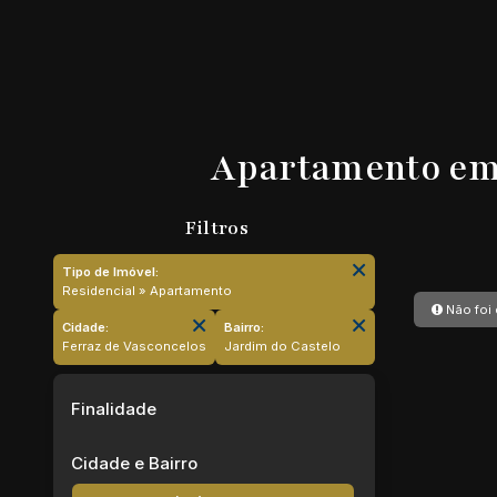
Apartamento em J
Tipo de Imóvel:
Residencial » Apartamento
Não foi 
Cidade:
Bairro:
Ferraz de Vasconcelos
Jardim do Castelo
Finalidade
Cidade e Bairro